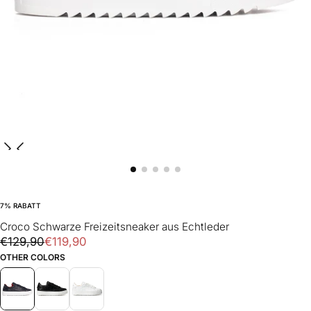
7
% RABATT
Croco Schwarze Freizeitsneaker aus Echtleder
€119,90
Regulärer
Verkaufspreis
€129,90
€119,90
Preis
OTHER COLORS