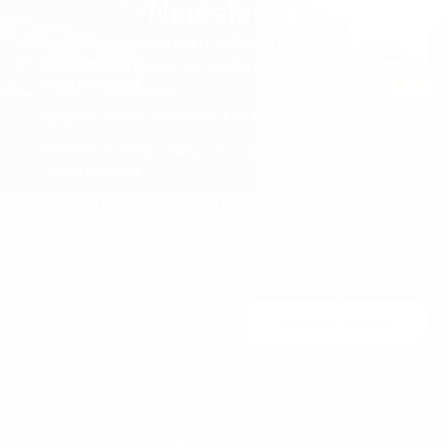
Newsletter
ALLE PREISE VERSTEHEN SICH INKLUSIVE STEUERN UND
MEHRWERTSTEUER. ES FALLEN KEINE ZUSÄTZLICHEN
GEBÜHREN AN.
LEBENSLANGER EXPRESSVERSAND WELTWEIT
ÜBERRASCHUNGSRABATTE, GESCHENKE UND
GEWINNSPIELE
UNTERSTÜTZUNG BEI DER PRIORISIERUNG
KOSTENLOSES ACCESSOIRE ALS GESCHENK BEI
BESTELLUNGEN ÜBER 120 €
Machen Sie mit
Sie können sich jederzeit abmelden. Unsere Kontaktdaten finden Sie im
Impressum.