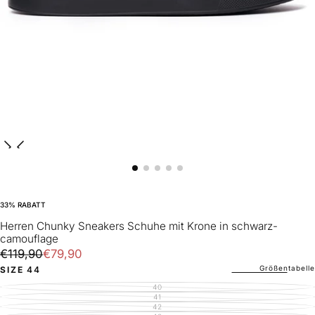
33
% RABATT
Herren Chunky Sneakers Schuhe mit Krone in schwarz-
camouflage
€79,90
Regulärer
Verkaufspreis
€119,90
€79,90
Preis
Größentabelle
SIZE
44
40
VARIANTE
AUSVERKAUFT
41
VARIANTE
ODER
AUSVERKAUFT
42
VARIANTE
NICHT
ODER