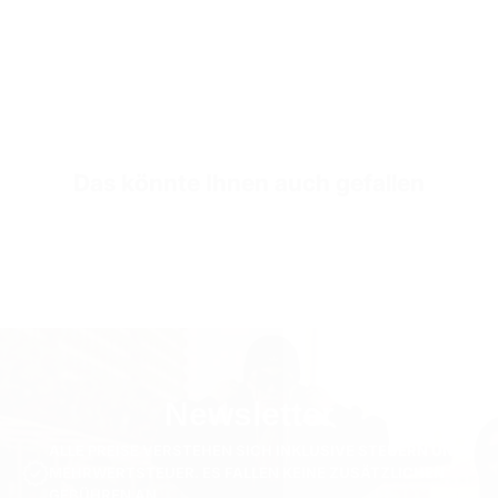
Goldfarbene "Krone von Valen"
Outside
Veganes Leder mit hoher Strapazierfähigkeit Camo
Inside
HOCHWERTIGES ECHTLEDER (AM BESTEN FÜR DIE FUSSGESUNDHEIT)
Inner Sole Composition
Stoßdämpfende Innensohle
Das könnte Ihnen auch gefallen
SKU
S2479-black-44
Newsletter
ALLE PREISE VERSTEHEN SICH INKLUSIVE STEUERN UND
MEHRWERTSTEUER. ES FALLEN KEINE ZUSÄTZLICHEN
GEBÜHREN AN.