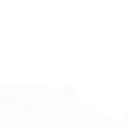
Herrenjeans kombiniert hochwertige Materialien, sorgfältige Handwerkskunst und
innovative Designs, um Jeans zu schaffen, die sich abheben. Egal, ob Sie nach
einem eleganten, polierten Look oder einer lässigen Ausstrahlung suchen, unsere
Designer-Jeans bieten Vielseitigkeit und zeitlosen Reiz.
Oversize Jeans
Oversize-Jeans bringen eine moderne Note in die Herrenmode und verbinden
Komfort mit zeitgemäßem Stil. Perfekt für Streetwear-Outfits bieten diese Jeans
eine lockere Passform, die gut zu oversized Hoodies, grafischen T-Shirts und
Chunky-Sneakern passt. Martin Valens Oversize-Jeans werden aus hochwertigem
Denim gefertigt, um Langlebigkeit und Komfort zu gewährleisten und gleichzeitig
eine attraktive Ästhetik zu präsentieren.
Skinny Jeans
Für einen stromlinienförmigen und eleganten Look sind Skinny-Jeans eine
beliebte Wahl. Martin Valens Skinny-Jeans sind aus dehnbaren Stoffen gefertigt,
die eine enge Passform bieten, ohne den Komfort zu beeinträchtigen.
Newsletter
Kombinieren Sie sie mit einem taillierten Hemd oder einem oversized Pullover für
ein ausgewogenes Outfit, das sowohl für lässige als auch für semi-formale
ALLE PREISE VERSTEHEN SICH INKLUSIVE STEUERN UND
Anlässe geeignet ist.
MEHRWERTSTEUER. ES FALLEN KEINE ZUSÄTZLICHEN
Baggy Jeans
GEBÜHREN AN.