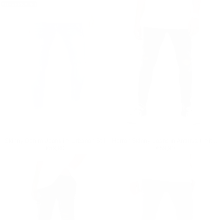
AUSVERKAUFT
Skinny Denim Jeans im Urbanen Stil
Herren Skinny Jeans in Anthrazit mit zerrissenen Knien
Regulärer Preis
€59,90
Regulärer Preis
€59,90
€59,90
€59,90