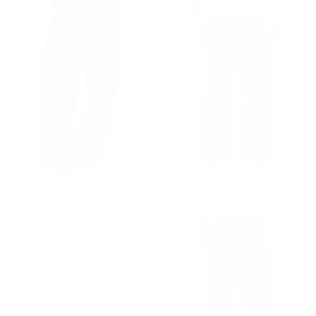
Herren Baggy Jeans in Schwarz mit Denim Kordelzug
Herren Baggy Jeans in Hellblau mit Denim-Kordelzug
Regulärer Preis
€69,90
Regulärer Preis
€69,90
€69,90
€69,90
AUSVERKAUFT