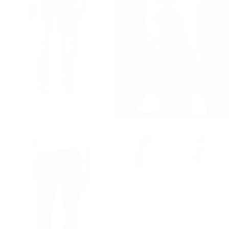
Zerrissene Slim Fit Jeans in Waschblau
Lässige, gewaschene Slim Fit Jeans in Eisblau
Regulärer Preis
€59,90
Regulärer Preis
€59,90
€59,90
€59,90