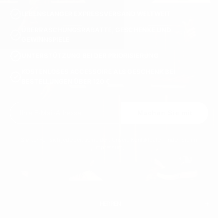
Baggy-Jeans sind eine Hommage an Retro-Streetwear-Trends und bieten einen
LEBENSLANGER EXPRESSVERSAND WELTWEIT
lässigen und funktionalen Stil. Martin Valens Baggy-Jeans zeichnen sich durch
entspannte Schnitte und strapazierfähige Materialien aus und lassen sich perfekt
ÜBERRASCHUNGSRABATTE, GESCHENKE UND
GEWINNSPIELE
mit lockeren T-Shirts, Bomberjacken und High-Top-Sneakern kombinieren. Diese
Jeans sind ideal für alle, die in ihrem Stil Wert auf Komfort und Individualität
UNTERSTÜTZUNG BEI DER PRIORISIERUNG
legen.
KOSTENLOSES ACCESSOIRE ALS GESCHENK BEI
Washed Jeans
BESTELLUNGEN ÜBER 120 €
Washed-Jeans verleihen Ihrem Outfit Textur und Tiefe und schaffen einen
eingetragenen, vintage-inspirierten Look. Martin Valens Kollektion umfasst eine
Vielzahl von Waschungen, von subtilen Verblassungen bis hin zu markanten
Machen Sie mit
Stonewash-Finishes. Diese Jeans passen gut zu lässigen Hemden oder Hoodies
und sind eine vielseitige Ergänzung Ihrer Garderobe.
Sie können sich jederzeit abmelden. Unsere Kontaktdaten finden Sie im
Ripped Jeans
Impressum.
Ripped-Jeans bringen eine rebellische und kantige Note in die Herrenmode.
Martin Valens Ripped-Jeans zeichnen sich durch kunstvoll gestaltete Distressed-
Details aus. Herren-Ripped-Jeans eignen sich perfekt für einen Streetwear-Look.
Kombinieren Sie sie mit einem grafischen T-Shirt und einer Lederjacke für einen
auffälligen Look oder halten Sie es mit einem schlichten T-Shirt und Sneakers
HERREN
lässig.