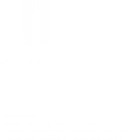
Vintage Gewaschene Ripped Slim Fit Jeans in Schwarz
Regulärer Preis
€59,90
€59,90
Designer Jeans
Herrenjeans haben sich in den letzten Jahren von einem einfachen
Garderobengrundstück zu einem zentralen Modeartikel entwickelt. Designer-
Jeans stehen an der Spitze dieser Entwicklung. Martin Valens Kollektion von