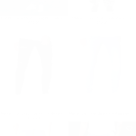
Leicht gewaschene Straight Jeans in Eisblau
Schwarzer und Weißer Zweifarbig Tie-Dye-Jean
Regulärer Preis
€59,90
Regulärer Preis
€59,90
€59,90
€59,90
Herren ''Smoked'' Jeans mit Rissen in anthrazit
Herren Designer Jeans mit Kette Eisblau
Regulärer Preis
€69,90
Regulärer Preis
€59,90
€69,90
€59,90