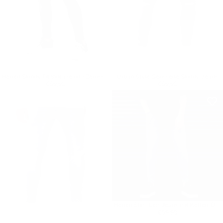
Herren Skinny Fit Vintage und Zerrissene Anthrazit Jeans
Urban Style Gerissene Skinny Jeans
Regulärer Preis
€59,90
Regulärer Preis
€59,90
€59,90
€59,90
Herren Slim-Leg-Jeans mit Ketten-Detail in Anthrazit
Regulärer Preis
€59,90
€59,90