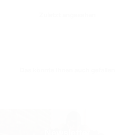
Mold Property
Gesund und Komfortabel
Zuletzt angesehen
Outside
Echtes Premium-Kalbsleder
Inside
Hochwertiges Weiches Kalbsleder
Sole
Stoßdämpfende EVA-Sohle
Sole Height
4 CM
Das könnte Ihnen auch gefallen
Inner Sole Composition
Stoßdämpfende Innensohle
Inner Sole Padding
100% Echtes Weiches Kalbsleder
SKU
S3340-44-black
Newsletter