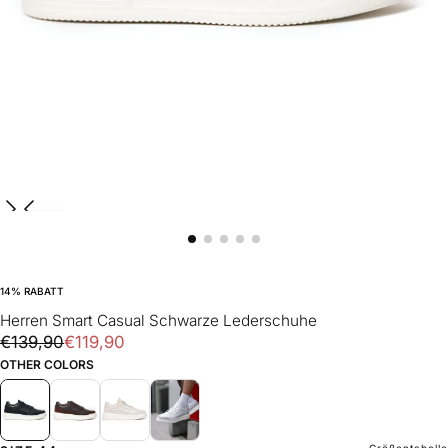
14
% RABATT
Herren Smart Casual Schwarze Lederschuhe
€119,90
Regulärer
Verkaufspreis
€139,90
€119,90
Preis
OTHER COLORS