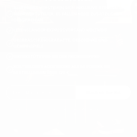
ALLE PREISE VERSTEHEN SICH INKLUSIVE STEUERN UND
MEHRWERTSTEUER. ES FALLEN KEINE ZUSÄTZLICHEN
GEBÜHREN AN.
LEBENSLANGER EXPRESSVERSAND WELTWEIT
ÜBERRASCHUNGSRABATTE, GESCHENKE UND
GEWINNSPIELE
UNTERSTÜTZUNG BEI DER PRIORISIERUNG
KOSTENLOSES ACCESSOIRE ALS GESCHENK BEI
BESTELLUNGEN ÜBER 120 €
Machen Sie mit
Sie können sich jederzeit abmelden. Unsere Kontaktdaten finden Sie im
Impressum.