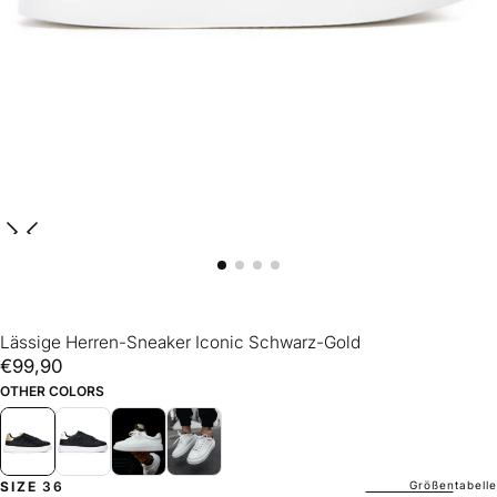
Lässige Herren-Sneaker Iconic Schwarz-Gold
€99,90
Regulärer
€99,90
Preis
OTHER COLORS
Größentabelle
SIZE
36