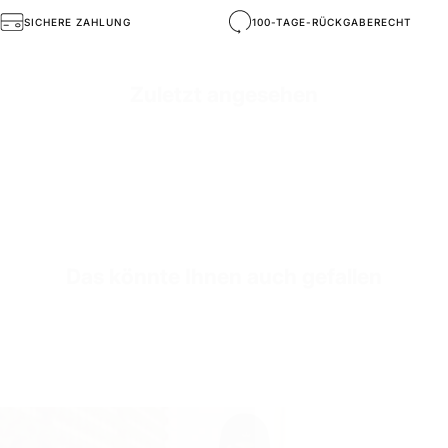
Hochwertige Materialien
SICHERE ZAHLUNG
100-TAGE-RÜCKGABERECHT
Mold Property
Gesund und Komfortabel
Zuletzt angesehen
Outside
Hoch Strapazierfähiges Veganes Leder
Inside
Premium-Echtleder
Sole
Stoßdämpfende EVA-Sohle
Sole Height
3-4 cm (abhängig von der Größe)
Das könnte Ihnen auch gefallen
Inner Sole Composition
Stoßdämpfende Innensohle
SKU
S2835-black-36