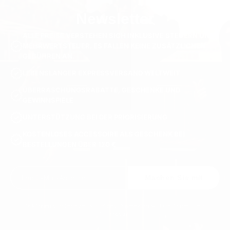
Newsletter
ALLE PREISE VERSTEHEN SICH INKLUSIVE STEUERN UND
MEHRWERTSTEUER. ES FALLEN KEINE ZUSÄTZLICHEN
GEBÜHREN AN.
LEBENSLANGER EXPRESSVERSAND WELTWEIT
ÜBERRASCHUNGSRABATTE, GESCHENKE UND
GEWINNSPIELE
UNTERSTÜTZUNG BEI DER PRIORISIERUNG
KOSTENLOSES ACCESSOIRE ALS GESCHENK BEI
BESTELLUNGEN ÜBER 120 €
Machen Sie mit
Sie können sich jederzeit abmelden. Unsere Kontaktdaten finden Sie im
Impressum.