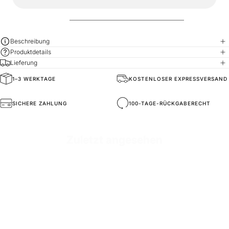
Beschreibung
Produktdetails
Lieferung
1–3 WERKTAGE
KOSTENLOSER EXPRESSVERSAND
SKU
JOG2508-beige-l
SICHERE ZAHLUNG
100-TAGE-RÜCKGABERECHT
Zuletzt angesehen