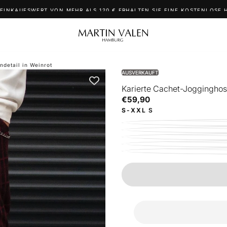
 EINKAUFSWERT VON MEHR ALS 120 € ERHALTEN SIE EINE KOSTENLOSE 
ndetail in Weinrot
AUSVERKAUFT
Karierte Cachet-Jogginghose
€59,90
Regulärer
€59,90
Preis
S-XXL
S