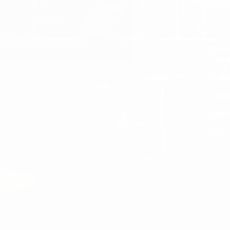
ALL
MEH
LEB
ÜBE
UNT
KOS