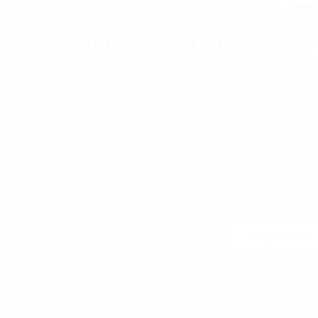
Newsletter
E PREISE VERSTEHEN SICH INKLUSIVE STEUERN UND
RWERTSTEUER. ES FALLEN KEINE ZUSÄTZLICHEN GEBÜHREN AN
ENSLANGER EXPRESSVERSAND WELTWEIT
RRASCHUNGSRABATTE, GESCHENKE UND GEWINNSPIELE
ERSTÜTZUNG BEI DER PRIORISIERUNG
TENLOSES ACCESSOIRE ALS GESCHENK BEI BESTELLUNGEN ÜBER
Machen Sie 
Sie können sich jederzeit abmelden. Unsere Kontaktdaten finden Sie im Impressum.