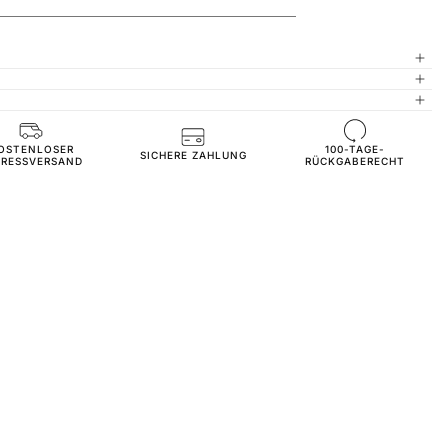
OSTENLOSER
100-TAGE-
JOG2237-claret-red-s
SICHERE ZAHLUNG
PRESSVERSAND
RÜCKGABERECHT