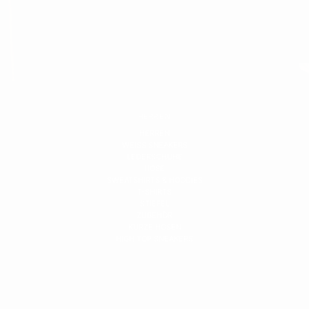
HERREN
HERREN
WEISS SNEAKERS
LEDERSCHUHE
HOSE
SWEATSHIRTS & HOODIES
T-SHIRTS
STIEFEL
ZUBEHÖR
KURZE HOSEN
HIGH TOP SNEAKERS