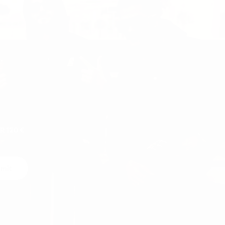
.
 120 €
mit