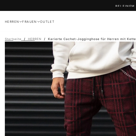
Zum
BEI EINEM
Inhalt
springen
HERREN
FRAUEN
OUTLET
Startseite
/
HERREN
/
Karierte Cachet-Jogginghose für Herren mit Kette