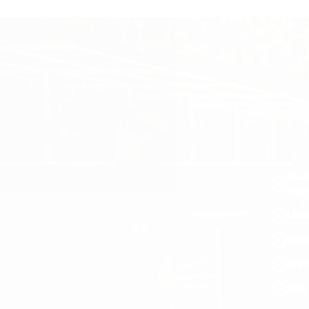
ALL
MEH
LEB
ÜBE
UNT
KOS