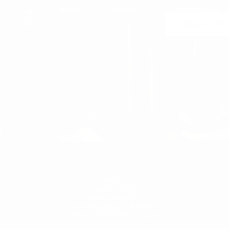
Machen Sie 
Sie können sich jederzeit abmelden. Unsere Kontaktdaten finden Sie im Impressum.
DAMEN
FRAUEN
DAMEN T-SHIRTS
DAMEN SNEAKERS
TRAININGSANZUG FÜR DAMEN
DAMEN-SWEATSHIRTS & HOODIES