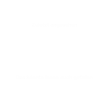
Inside
Sole
Sole Height
Zuletzt angesehen
Inner Sole Composition
Inner Sole Padding
SKU
Der Schnellwarenk
Es wurde noch kein
Das könnte Ihnen auch gefallen