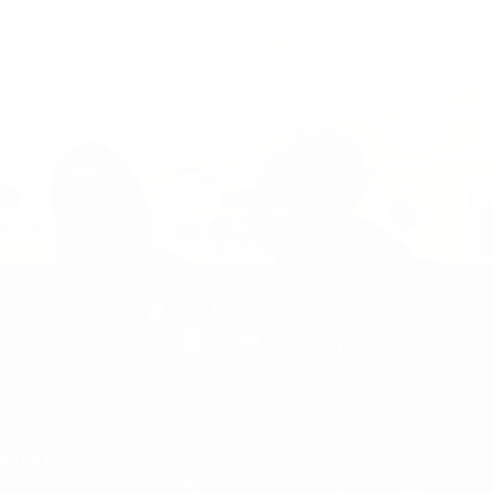
.
 120 €