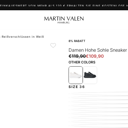
 EINKAUFSWERT VON MEHR ALS 120 € ERHALTEN SIE EINE KOSTENLOSE 
 Reißverschlüssen in Weiß
8
% RABATT
Damen Hohe Sohle Sneaker m
€109,90
Regulärer
Verkaufspreis
€119,90
€109,90
Preis
OTHER COLORS
SIZE
36