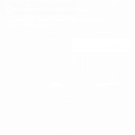
ASISTENCIA POR ORDEN DE PRIORIDAD
REGALO DE UN ACCESORIO CON LOS PEDIDOS
SUPERIORES A 120 €
Únete a nosotros
Puede darse de baja en cualquier momento. Para ello, encontrará nuestros
datos de contacto en el aviso legal.
HOMBRES
MUJERES
HOMBRE
BLANCO SNEAKERS
ZAPATILLAS DE CUERO
MARTIN VALEN
PANTALONES