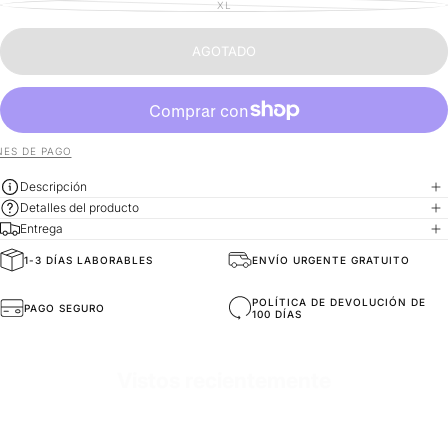
O
AGOTADA
XL
DISPONIBLE
VARIANTE
NO
O
AGOTADA
DISPONIBLE
NO
O
DISPONIBLE
NO
DISPONIBLE
AGOTADO
ES DE PAGO
Descripción
Detalles del producto
Entrega
1-3 DÍAS LABORABLES
ENVÍO URGENTE GRATUITO
General Composition
Materiales de Alta Calidad
POLÍTICA DE DEVOLUCIÓN DE
PAGO SEGURO
100 DÍAS
Fit
Ajuste Oversize
Vistos recientemente
SKU
TS3328-gray-s