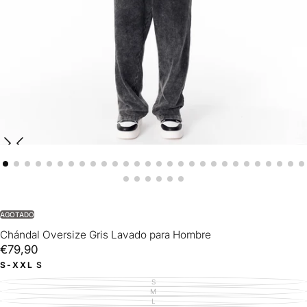
AGOTADO
Chándal Oversize Gris Lavado para Hombre
€79,90
Precio
€79,90
regular
S-XXL
S
S
VARIANTE
AGOTADA
M
VARIANTE
O
AGOTADA
L
VARIANTE
NO