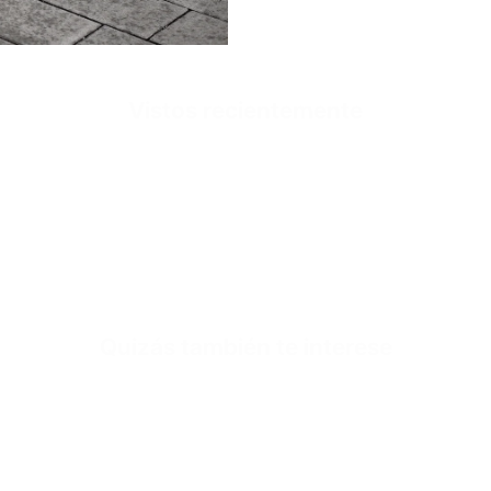
Vistos recientemente
El carrito rápido e
Aún no se ha selecci
Quizás también te interese