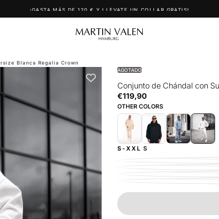
¡GASTA MÁS DE 120 € Y LLEVATE UN COLLAR GRATIS!
rsize Blanca Regalia Crown
AGOTADO
Conjunto de Chándal con S
€119,90
Precio
€119,90
regular
OTHER COLORS
S-XXL
S