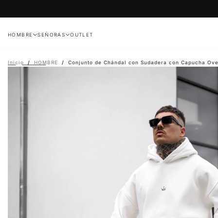
Saltar
al
contenido
HOMBRE
SEÑORAS
OUTLET
Inicio
/
HOMBRE
/
Conjunto de Chándal con Sudadera con Capucha Ove