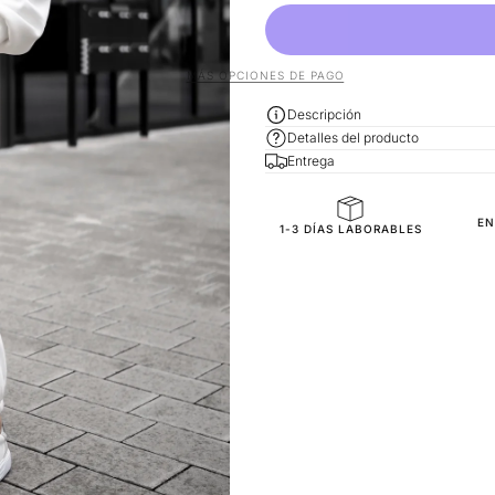
MÁS OPCIONES DE PAGO
Descripción
Detalles del producto
Entrega
General Composition
EN
1-3 DÍAS LABORABLES
Mold Property
Fit
Fabric Style
SKU