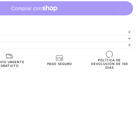
POLÍTICA DE
Materiales de Alta Calidad
VÍO URGENTE
PAGO SEGURO
DEVOLUCIÓN DE 100
GRATUITO
DÍAS
Saludable y Cómodo
Ajuste Oversize
Tejido Polar de 3 Hilos
TS3180-s-white