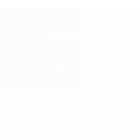
TOD
ADI
ENV
DES
ASI
REG