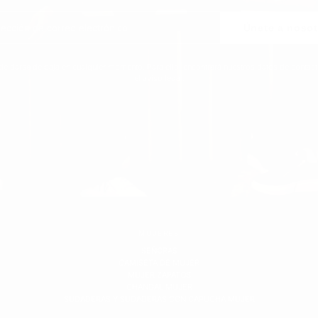
Únete a nosot
de darse de baja en cualquier momento. Para ello, encontrará nuestros datos de contact
el aviso legal.
MUJERES
SEÑORAS
CAMISETA DE MUJER
MUJER ZAPATOS
CHANDAL MUJER
SUDADERAS Y SUDADERAS CON CAPUCHA MUJER