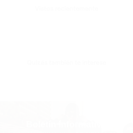
Vistos recientemente
Fabric Composition
350 GSM 70% algodón 30% poliéster
Fabric Style
Tejido Polar de 3 Hilos
SKU
SW3550-red-s
Quizás también te interese
Boletín informativo