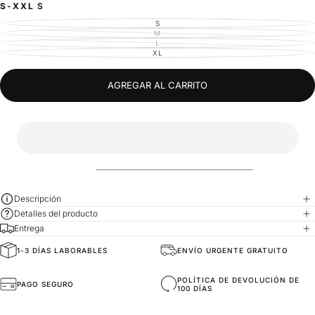
S-XXL
S
S
VARIANTE
AGOTADA
M
VARIANTE
O
AGOTADA
L
VARIANTE
NO
O
AGOTADA
XL
DISPONIBLE
VARIANTE
NO
O
AGOTADA
DISPONIBLE
NO
O
DISPONIBLE
NO
DISPONIBLE
AGREGAR AL CARRITO
Descripción
Detalles del producto
Entrega
1-3 DÍAS LABORABLES
ENVÍO URGENTE GRATUITO
General Composition
Materiales de Alta Calidad
POLÍTICA DE DEVOLUCIÓN DE
PAGO SEGURO
100 DÍAS
Fit
Ajuste Oversize