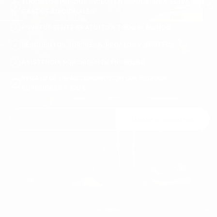
TODOS LOS PRECIOS INCLUYEN IMPUESTOS Y EL IVA. SIN
GASTOS ADICIONALES.
ENVÍO URGENTE GRATUITO A TODO EL MUNDO
DESCUENTOS SORPRESA, REGALOS Y SORTEOS
ASISTENCIA POR ORDEN DE PRIORIDAD
REGALO DE UN ACCESORIO CON LOS PEDIDOS
SUPERIORES A 120 €
Únete a nosotros
Puede darse de baja en cualquier momento. Para ello, encontrará nuestros
datos de contacto en el aviso legal.
HOMBRES