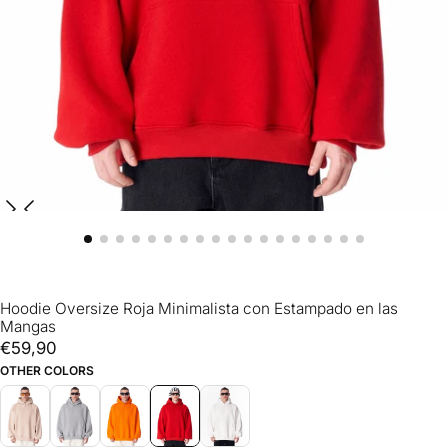
Hoodie Oversize Roja Minimalista con Estampado en las
Mangas
€59,90
Precio
€59,90
regular
OTHER COLORS