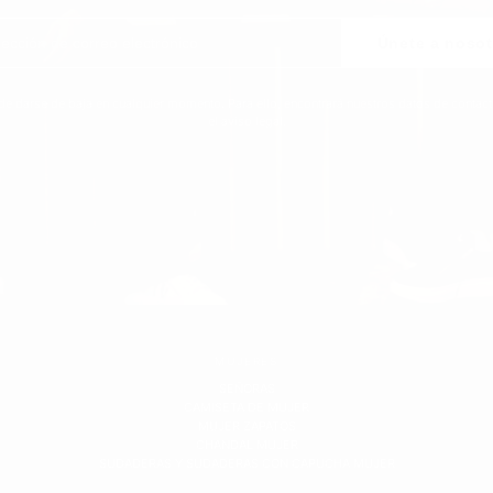
Únete a nosot
de darse de baja en cualquier momento. Para ello, encontrará nuestros datos de contact
el aviso legal.
MUJERES
SEÑORAS
CAMISETA DE MUJER
MUJER ZAPATOS
CHANDAL MUJER
SUDADERAS Y SUDADERAS CON CAPUCHA MUJER