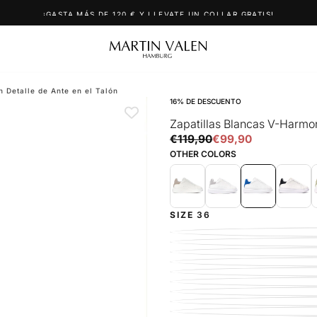
¡GASTA MÁS DE 120 € Y LLEVATE UN COLLAR GRATIS!
 Detalle de Ante en el Talón
16
% DE DESCUENTO
Zapatillas Blancas V-Harmon
€99,90
Precio
Precio
€119,90
€99,90
regular
de
OTHER COLORS
oferta
SIZE
36