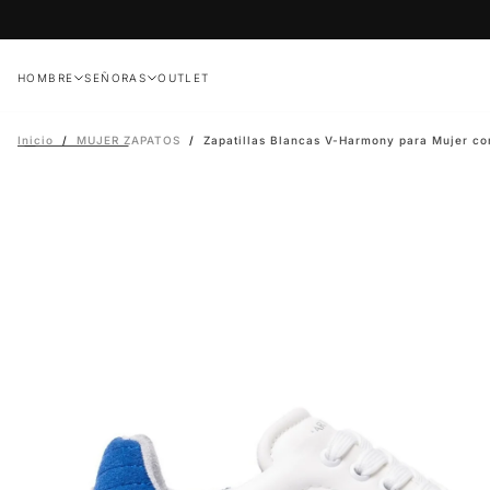
Saltar
al
contenido
HOMBRE
SEÑORAS
OUTLET
Inicio
/
MUJER ZAPATOS
/
Zapatillas Blancas V-Harmony para Mujer con