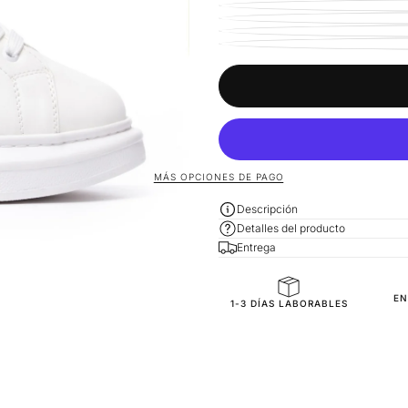
MÁS OPCIONES DE PAGO
Descripción
Detalles del producto
Entrega
General Composition
EN
1-3 DÍAS LABORABLES
Mold Property
Accessories
Outside
Inside