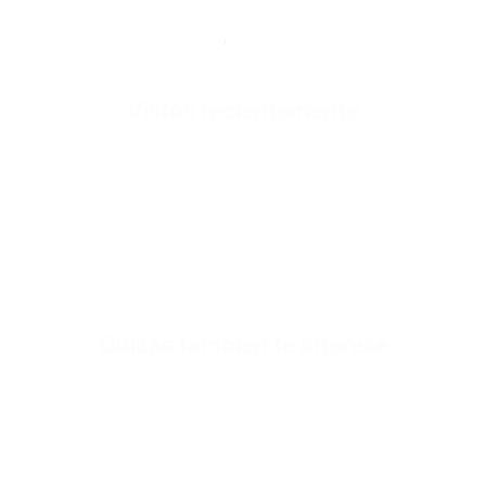
Sole
Sole Height
Inner Sole Composition
Vistos recientemente
Inner Sole Padding
SKU
El carrito rápido e
Aún no se ha selecci
Quizás también te interese