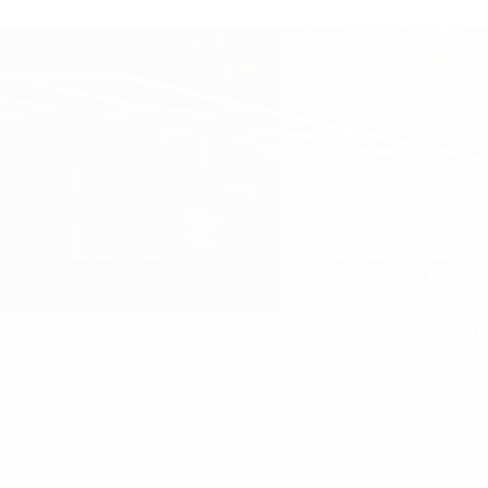
TOD
ADI
ENV
DES
ASI
REG