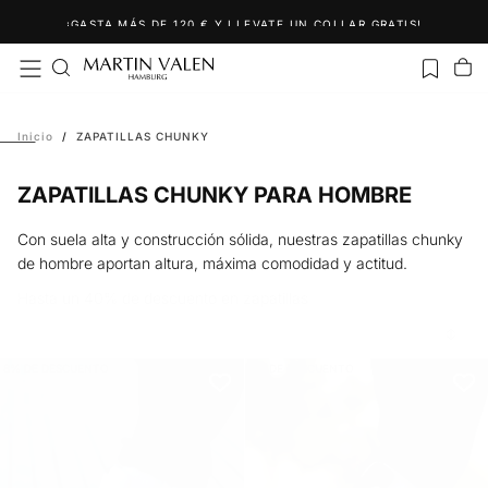
Saltar
¡GASTA MÁS DE 120 € Y LLEVATE UN COLLAR GRATIS!
al
contenido
Inicio
/
ZAPATILLAS CHUNKY
ZAPATILLAS CHUNKY PARA HOMBRE
Con suela alta y construcción sólida, nuestras zapatillas chunky
de hombre aportan altura, máxima comodidad y actitud.
Hasta un 40% de descuento en zapatillas
8
% DE DESCUENTO
8
% DE DESCUENTO