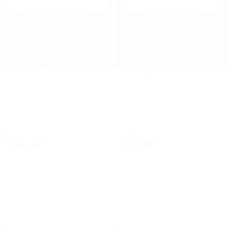
Zapatillas Suela Gruesa Blancas
Sneakers Suela Gruesa Blanco-Negro
Precio regular
€99,90
Precio mínimo
Precio regular
€99,90
Precio mínimo
€129,90
€99,90
€129,90
€99,90
9
% DE DESCUENTO
8
% DE DESCUENTO