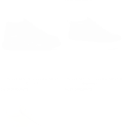
8
% DE DESCUENTO
Hombre Alto-Top Zapatillas Negro
Hombre Alto-Top Zapatillas Negro-Blanco
Precio regular
€119,90
Precio regular
€109,90
Precio mínimo
€119,90
€129,90
€109,90
7
% DE DESCUENTO
8
% DE DESCUENTO