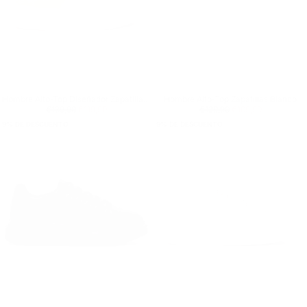
Hombre Alto-Top Diseñador Zapatillas Cremallera Crema-Blanco
Hombre Alto-Top Zapatillas Blanco
Precio regular
€119,90
Precio mínimo
Precio regular
€109,90
Precio mínimo
€139,90
€119,90
€129,90
€109,90
9
% DE DESCUENTO
9
% DE DESCUENTO