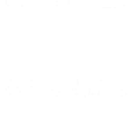
Diagonair Zapatillas Exclusivas de Gamuza a Rayas en Negro
Zapatillas de Cuero Ante Negro con Cremallera para Hombre
Precio regular
€99,90
Precio regular
€99,90
Precio mínimo
€99,90
€119,90
€99,90
16
% DE DESCUENTO
16
% DE DESCUENTO