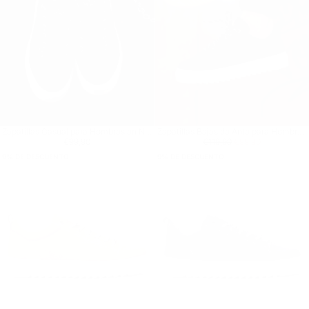
Zapatillas Casual para Hombres en Negro con Corona
Zapatillas Bajas de Ante para Hombre en Negro
Precio regular
€99,90
Precio regular
€99,90
Precio mínimo
€99,90
€119,90
€99,90
9
% DE DESCUENTO
9
% DE DESCUENTO