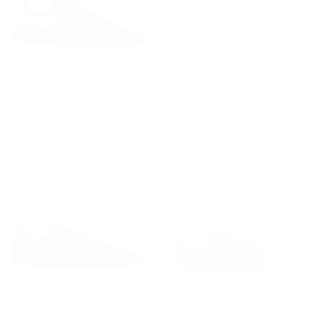
Sneakers Suela Gruesa Gamuza Negro
Zapatillas Bajas para Hombres en Cuero Genuino Beige
Precio regular
€99,90
Precio mínimo
Precio regular
€119,90
Precio mínimo
€119,90
€99,90
€149,90
€119,90
14
% DE DESCUENTO
14
% DE DESCUENTO