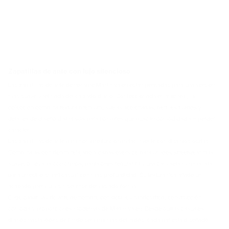
Zapatillas de ante con lujo silencioso
Las zapatillas de ante de hombre Martin Valen están pensadas para una versión
más suave y refinada del calzado diario. Confeccionada en ante real, la
colección combina textura premium, suelas acolchadas, perfiles fluidos y
detalles de diseño distintivos para hombres que buscan comodidad sin perder
carácter.
Las zapatillas de ante para hombre funcionan fácilmente con distintos outfits.
Combínalas con denim relajado y capas oversize para un look streetwear más
suave, o llévalas con chinos, pantalones regular fit y una camiseta minimalista
para un estilo smart casual con más profundidad. Su textura rica añade un
acabado premium sin sentirse demasiado formal.
Elige zapatillas de ante de hombre con detalles handcrafted, construcción
cómoda y proporciones modernas de Martin Valen. Desde outfits casuales
diarios hasta looks de fin de semana más definidos, cada par está diseñado