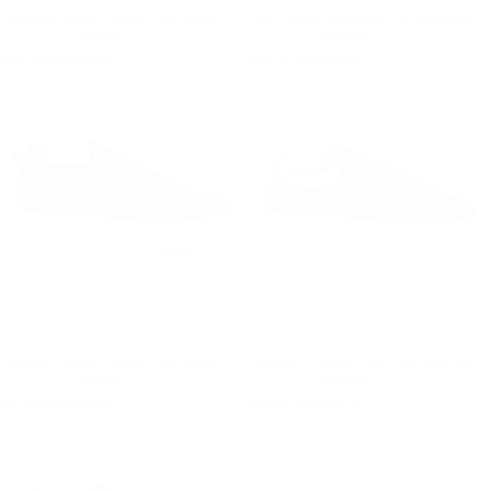
Sneakers Suela Gruesa Cremallera Cebra
Duo-Zipped Zapatillas Personalizadas en Negro y Blanco
Precio regular
€99,90
Precio mínimo
Precio regular
€99,90
Precio mínimo
€129,90
€99,90
€119,90
€99,90
16
% DE DESCUENTO
28
% DE DESCUENTO
Sneakers Suela Gruesa Cremallera Croco
Zapatillas Chunky para Hombres Negro-Oro
Precio regular
€99,90
Precio mínimo
Precio regular
€99,90
Precio mínimo
€129,90
€99,90
€149,90
€99,90
8
% DE DESCUENTO
14
% DE DESCUENTO