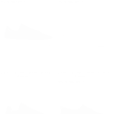
7
% DE DESCUENTO
7
% DE DESCUENTO
Zapatos de Cuero Genuino de Ante Arc Negro
Zapatos de Cuero Genuino Arc en Ante Gris
Precio regular
€119,90
Precio mínimo
Precio regular
€119,90
Precio mínimo
€129,90
€119,90
€129,90
€119,90
16
% DE DESCUENTO