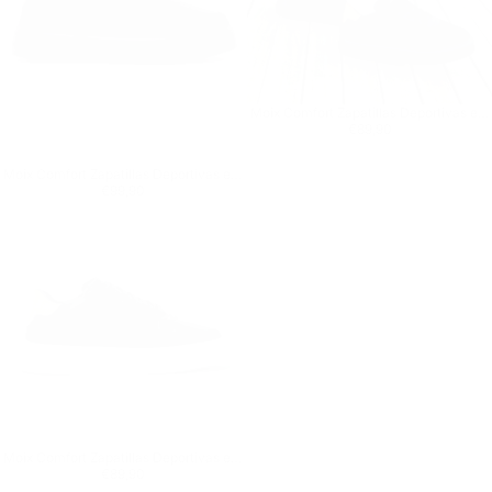
Moix Comfort Zapatillas Deportivas en Negro-Mostaza
Precio regular
€89,90
€89,90
Moix Comfort Zapatillas Deportivas en Negro-Latte
Precio regular
€99,90
€99,90
Moix Comfort Zapatillas Deportivas en Negro
Precio regular
€89,90
€89,90