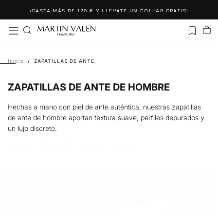
Saltar
¡GASTA MÁS DE 120 € Y LLEVATE UN COLLAR GRATIS!
al
contenido
Inicio
/
ZAPATILLAS DE ANTE
ZAPATILLAS DE ANTE DE HOMBRE
Hechas a mano con piel de ante auténtica, nuestras zapatillas
de ante de hombre aportan textura suave, perfiles depurados y
un lujo discreto.
Hasta un 40% de descuento en zapatillas
9
% DE DESCUENTO