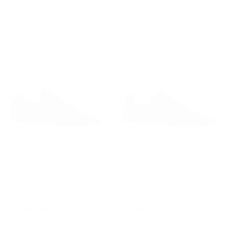
Hombre Bajo-Top Sneakers Cuero Genuino Zapatos Negro
Hombre Bajo-Top Sneakers Cuero Genuino Zapatos Gris
Precio regular
€119,90
Precio mínimo
Precio regular
€119,90
Precio mínimo
€149,90
€119,90
€149,90
€119,90
9
% DE DESCUENTO
Zapatillas Chunky para Hombres con Cremallera Dorada en Blanco y Negro
Zapatillas Chunky de Ante para Hombres en Negro y Blanco con Corona
Precio regular
€99,90
Precio mínimo
Precio regular
€99,90
€119,90
€99,90
€99,90
16
% DE DESCUENTO
15
% DE DESCUENTO