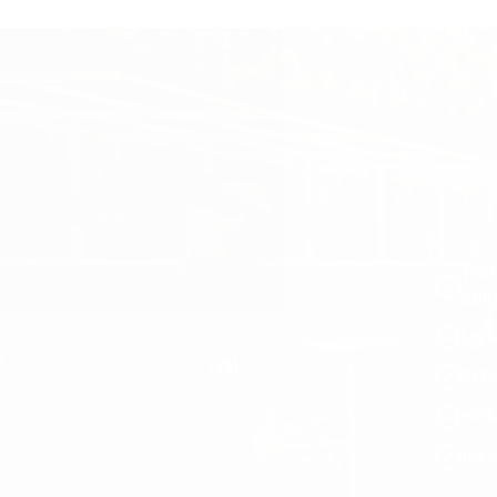
TOU
SUP
LIV
RÉD
PRI
UN 