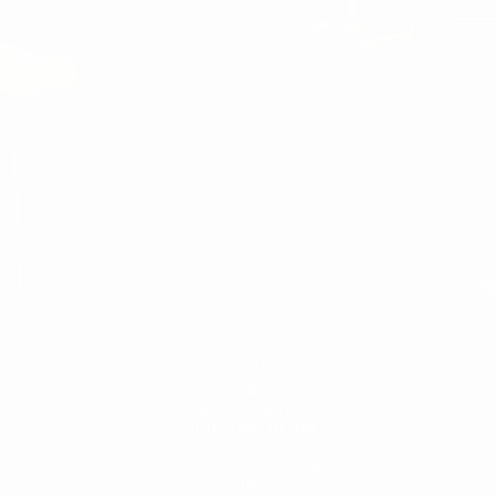
Vo
HOMMES
HOMME
BLANC SNEAKERS
CHAUSSURES EN CUIR
UN PANTALON
SWEAT-SHIRTS ET HOODIES
T-SHIRTS