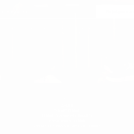
Rejoignez-n
us pouvez vous désabonner à tout moment. Pour ce faire, vous trouverez nos coordonn
dans les mentions légales.
HOMBRES
DAMES
T-SHIRT FEMME
FEMME CHAUSSURES BASKETS
SURVETEMENT FEMME
SWEATS ET SWEATS À CAPUCHE FEMMES