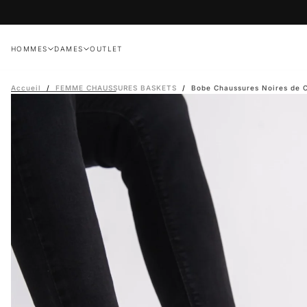
Passer
au
contenu
HOMMES
DAMES
OUTLET
Accueil
/
FEMME CHAUSSURES BASKETS
/
Bobe Chaussures Noires de 