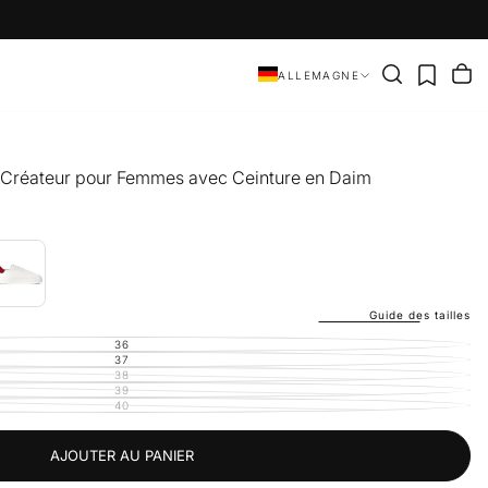
ALLEMAGNE
 Créateur pour Femmes avec Ceinture en Daim
Guide des tailles
36
VARIANTE
ÉPUISÉE
37
VARIANTE
OU
ÉPUISÉE
38
VARIANTE
INDISPONIBLE
OU
ÉPUISÉE
39
VARIANTE
INDISPONIBLE
OU
ÉPUISÉE
40
VARIANTE
INDISPONIBLE
OU
ÉPUISÉE
INDISPONIBLE
OU
INDISPONIBLE
AJOUTER AU PANIER