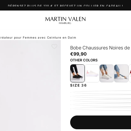
DÉPENSEZ PLUS DE 120 € ET RECEVEZ UN COLLIER EN CADEAU !
Créateur pour Femmes avec Ceinture en Daim
Bobe Chaussures Noires de
€99,90
Prix
€99,90
régulier
OTHER COLORS
SIZE
36