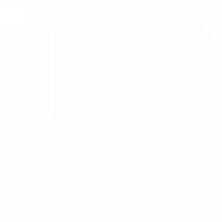
ous
ées
MARTIN VALEN
À PROPOS DE NOUS
LIVRAISON
ANNULATION ET RETOUR
CONTACT
POLITIQUE DE CONFIDENTIALITÉ
PAIEMENT SÉCURISÉ