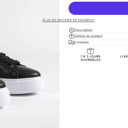
PLUS DE MOYENS DE PAIEMENT
Description
Détails du produit
Livraison
1 À 3 JOURS
LIV
General Composition
OUVRABLES
Accessories
Outside
Inside
Exterior
Sole
Inner Sole Composition
Inner Sole Padding
SKU