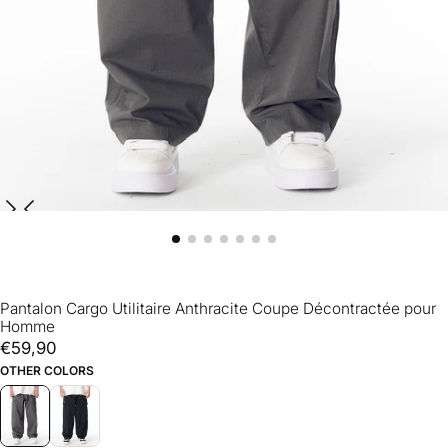
Pantalon Cargo Utilitaire Anthracite Coupe Décontractée pour
Homme
€59,90
Prix
€59,90
régulier
OTHER COLORS