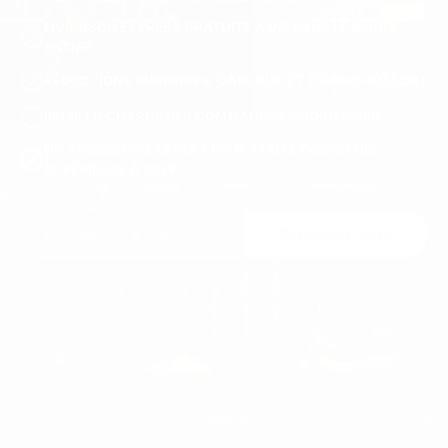
LIVRAISON EXPRESS GRATUITE À VIE DANS LE MONDE
ENTIER
RÉDUCTIONS SURPRISES, CADEAUX ET TIRAGES AU SORT
PRISE EN CHARGE DES COMMANDES PRIORITAIRES
UN ACCESSOIRE OFFERT POUR TOUTE COMMANDE
SUPÉRIEURE À 120 €
Rejoignez-nous
Vous pouvez vous désabonner à tout moment. Pour ce faire, vous trouverez
nos coordonnées dans les mentions légales.
HOMMES