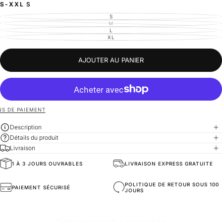
S-XXL
S
S
VARIANTE
ÉPUISÉE
M
VARIANTE
OU
ÉPUISÉE
L
VARIANTE
INDISPONIBLE
OU
ÉPUISÉE
XL
VARIANTE
INDISPONIBLE
OU
ÉPUISÉE
INDISPONIBLE
OU
INDISPONIBLE
AJOUTER AU PANIER
S DE PAIEMENT
Description
Détails du produit
Livraison
1 À 3 JOURS OUVRABLES
LIVRAISON EXPRESS GRATUITE
General Composition
Matériaux de Haute Qualité
POLITIQUE DE RETOUR SOUS 100
PAIEMENT SÉCURISÉ
JOURS
Fit
Coupe baggy