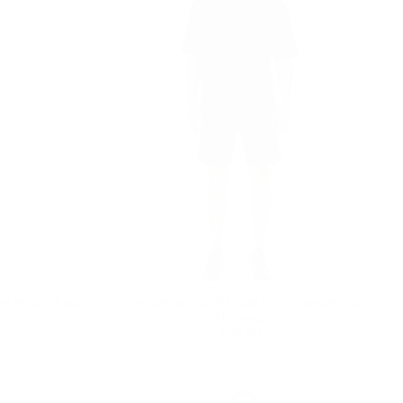
s et Short pour
Ensemble de Sport Court Noir Complet pour
Hommes
Prix
€79,90
€79,90
régulier