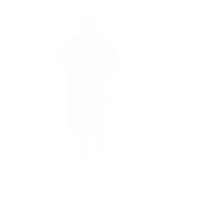
Ensemble Survêtement Vintage Oversize Noir
Ensemble De Su
Homme avec Détail en Impression 3D et Short
Hommes Avec D