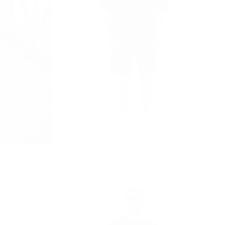
r Hommes en
Ensemble de shorts noirs en tissu tricoté en velours
st actuellement vide
 Sarcelle
côtelé surdimensionné pour hommes
Prix
€79,90
€79,90
régulier
ncore été sélectionné.