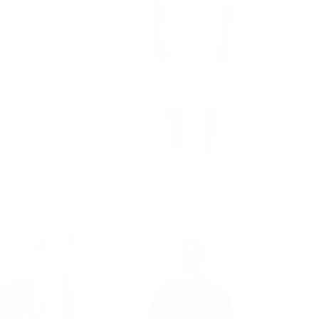
ze Fit Blanc
Short Oversize Homme Tissu Léger Blanc
Prix
€69,90
€69,90
régulier