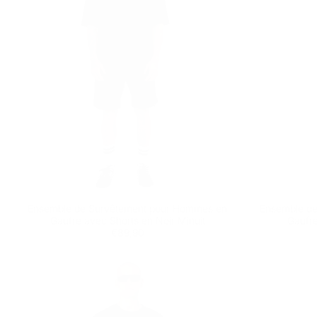
Ensemble de Survêtement pour Hommes en
Ensemble d
Gaufre avec Shorts en Noir Minuit
Gaufre
Prix
€89,90
€89,90
régulier