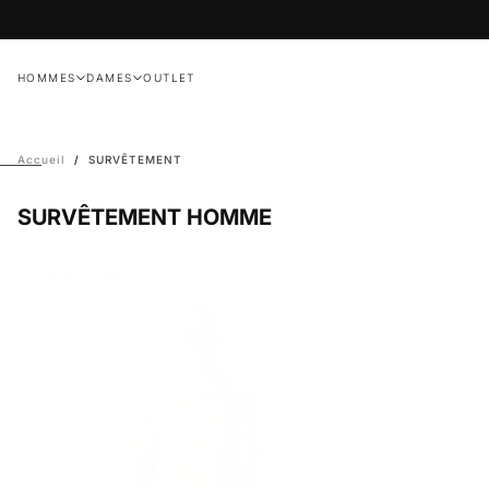
Passer
au
contenu
HOMMES
DAMES
OUTLET
Accueil
/
SURVÊTEMENT
SURVÊTEMENT HOMME
Affichage
32
sur 50 produits