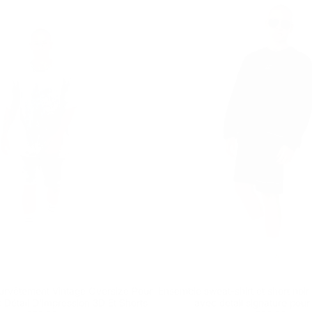
rvêtement Vintage Oversize Pour
Ensemble sweat-shirt et short noi
étail D'impression 3D Et Shorts
avec détail signature po