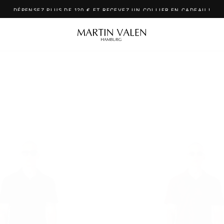
DÉPENSEZ PLUS DE 120 € ET RECEVEZ UN COLLIER EN CADEAU !