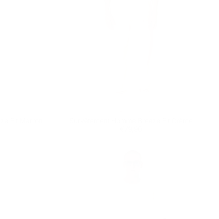
ze Fit Marron
Survêtement Homme Breeze Fit Crème
Prix
€79,90
€79,90
régulier