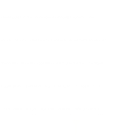
linee pulite, motivi innovativi e silhouette audaci, i nostri
ans slim-fit, una t-shirt basica e sneaker per un outfit equilibrato.
 donano una versatilità aggiuntiva al tuo guardaroba. I cardigan
 jogger, jeans o pantaloni cargo. I cardigan con cappuccio di
 cura, questi cardigan migliorano qualsiasi outfit grazie al loro
al, questi cardigan bilanciano un’estetica fresca con versatilità,