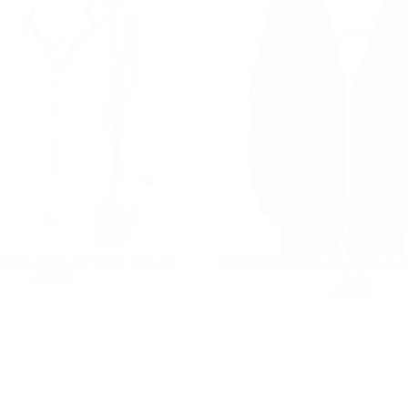
ige Oversize da Uomo con Zip
Cardigan Oversize Da Uomo In P
Prezzo
€69,90
€69,90
Kaki
regolare
Prezzo
€79,90
€79,90
regolare
Il carrello rapido
Non è stato ancora sel