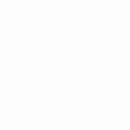
ndo design oversize, modelli con cappuccio o classici cardigan con
gali.
MARTIN VALEN
CHI SIAMO
CONSEGNA
ANNULLAMENTO E RESO
CONTATTI
INFORMATIVA SULLA PRIVACY
PAGAMENTO SICURO
ISTRUZIONI PER L'USO DELLE SCARPE