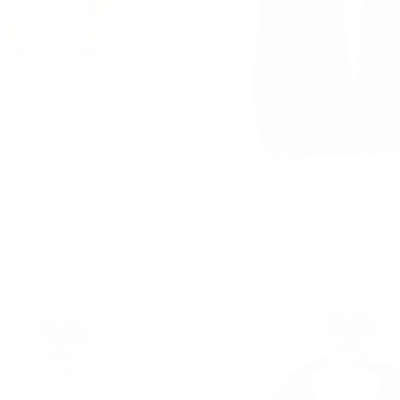
luche Beige HOTS Martin Valen da
Cardigan in Peluche Nero HOTS M
Uomo
Uomo
Prezzo
€79,90
Prezzo
€79,90
€79,90
€79,90
regolare
regolare