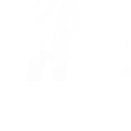
Cardigan Lungo Uomo Grigio
Hoodie Be
Prezzo
€79,90
€79,90
regolare