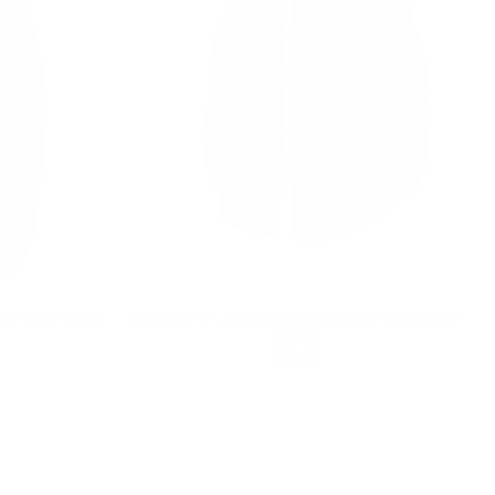
ile Con Tasca
Cardigan in Lana di Stile Street per Uomini con
Bottoni
Prezzo
€69,90
€69,90
regolare
 è attualmente vuoto
ezionato alcun prodotto.