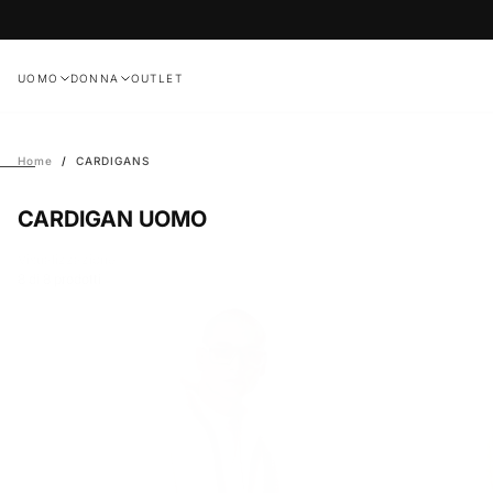
Salta
al
contenuto
UOMO
DONNA
OUTLET
Home
/
CARDIGANS
CARDIGAN UOMO
Visualizzazione
8 di 8 prodotti