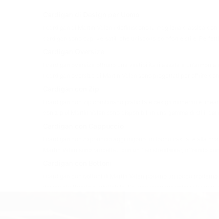
Cardigan di Design per Uomo
I cardigan di Martin Valen ridefiniscono la maglieria classica con 
cardigan sono capi versatili che uniscono comfort e stile. Perfet
Cardigan Oversize
I cardigan oversize offrono una vestibilità rilassata e un’armonia o
I cardigan oversize di Martin Valen sono progettati per offrire c
Cardigan con Zip
I cardigan con zip combinano praticità e design moderno e lineare.
con zip di Martin Valen sono disponibili in una gamma di stili, da
Cardigan con Cappuccio
I cardigan con cappuccio aggiungono un tocco casual e alla moda a
Martin Valen sono progettati con un flair streetwear, offrendo comfo
Cardigan con Bottoni
I cardigan con bottoni di Martin Valen portano un tocco moderno a u
design strutturato e adattabile. Sia che vengano indossati sopra u
rendendoli un must-have sia per contesti casual che formali.
Materiali Delle Nostre Maglie