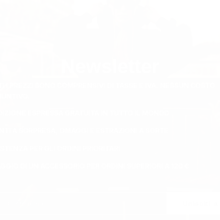
igliori materiali per i nostri cardigan:
edde.
mpo libero.
iornate invernali.
Newsletter
rendo infinite possibilità di abbinamento. Combina un cardigan oversize con jogger
I I PREZZI SONO COMPRENSIVI DI TASSE E IVA. NESSUN COSTO
r un look audace e alla moda. Per un’estetica sobria e minimale, un cardigan con b
IUNTIVO.
i colori per adattarsi a ogni stile:
DIZIONE ESPRESSA GRATUITA IN TUTTO IL MONDO
NTI A SORPRESA, OMAGGI E ESTRAZIONI A SORTE
neo.
STENZA PER GLI ORDINI PRIORITARI
re.
GIO DI UN ACCESSORIO PER ORDINI SUPERIORI A 120 €
ngono un tocco moderno.
e. I cardigan leggeri in cotone sono ideali per le stratificazioni primaverili ed est
Unisciti a
 un comfort sempre perfetti, indipendentemente dal clima.