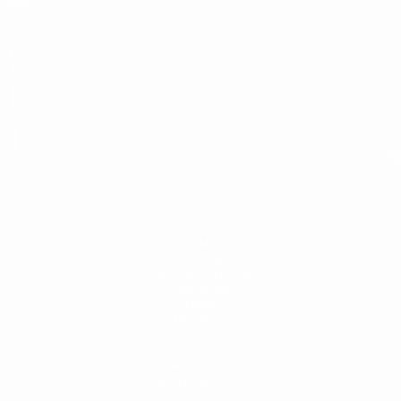
Esplora la collezione di cardigan da uomo di Martin Valen per tro
Puoi
bottoni, la nostra gamma offre qualcosa per ogni occasione.
UOMO
UOMO
BIANCA SNEAKERS
SCARPE IN PELLE UOMO
PANTALONI
FELPE
MAGLIETTA
STIVALI
ACCESSORI
PANTALONCINI
SNEAKERS ALTE UOMO