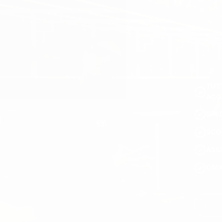
Da Martin Valen, privilegiamo la qualità e il comfort utilizzando i m
Cotone
: leggero e traspirante, perfetto tutto l’anno.
Lana
: offre calore e un look classico, ideale per le stagioni più fr
Plush
: morbido e confortevole, perfetto per stili casual e per il te
Wellsoft
: ultra-morbido e caldo, offre un comfort lussuoso nelle g
Outfit Streetwear con Cardigan da Uomo
I cardigan sono un’aggiunta versatile agli outfit streetwear, off
TUTT
cardigan con cappuccio a pantaloni cargo e una t-shirt grafica pe
AGG
Colori per Cardigan da Uomo
I cardigan da uomo di Martin Valen sono disponibili in una varietà d
SPE
Nero classico
: intramontabile e versatile.
SCO
Grigio neutro
: perfetto per un’eleganza discreta.
Toni della terra
: beige, oliva e marrone per un tocco contempora
ASSI
Colori vivaci
: navy, bordeaux e senape per look che si fanno nota
OMAG
Design bicolore
: combinazioni di colori accattivanti che aggiu
Cardigan per Ogni Stagione
I cardigan sono essenziali tutto l’anno e si adattano a ogni stagion
e l’inverno. La collezione di Martin Valen garantisce uno stile e
Scopri i Cardigan da Uomo di Martin Valen