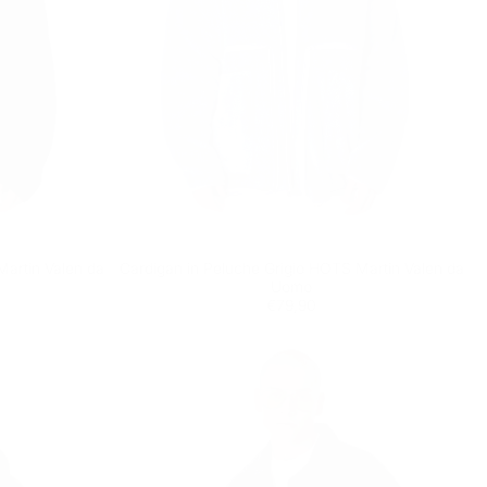
artin Valen da
Cardigan in Peluche Grigio HOTS Martin Valen da
Uomo
Prezzo
€79,90
€79,90
regolare