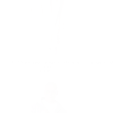
HOTS Martin Valen Cardigan in Peluche per
Cardigan in Pe
Uomini
Prezzo
€79,90
€79,90
regolare