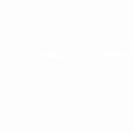
vare la perfetta combinazione di comfort, stile e funzionalità. Che tu stia cerca
 annullare l'iscrizione in qualsiasi momento. A tal fine, trovi i nostri recapiti nelle note le
DONNA
DONNA
T-SHIRT DONNA
SCARPE DA SNEAKERS DONNA
TUTA DA GINNASTICA DONNA
FELPE E FELPE CON CAPPUCCIO DONNA