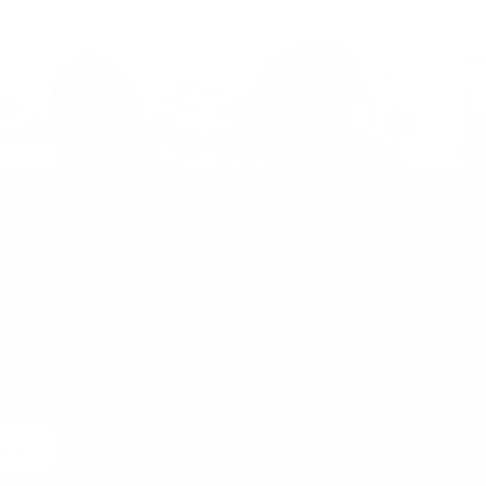
 e sneaker alte per un’atmosfera urbana rilassata. Abbina un
ottoni sopra una t-shirt basica è perfetto.
ive, mentre i design in lana e wellsoft offrono calore per l’autunno
 noi