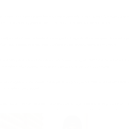
un’estetica moderna e una lavorazione artigianale di alta qualità. Caratterizzati da 
ti sia come strati aggiuntivi che come pezzi di dichiarazione autonomi.
rientata alla moda, rendendoli ideali per look ispirati allo streetwear. Abbinali a je
omfort senza rinunciare allo stile, conferendo un aspetto audace ma casual.
 Perfetti per essere indossati a strati, questi cardigan sono facili da abbinare e
l minimalista allo sportivo, assicurando un’opzione per ogni occasione.
lla maglieria tradizionale. Ideali per le stagioni più fresche, si abbinano bene a
rt e stile in parti uguali.
n classico intramontabile. Caratterizzati da tagli puliti e bottoni posizionati con
na camicia elegante per un look raffinato e curato, sia abbinati a una t-shirt casu