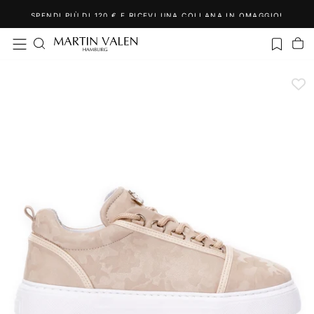
Salta
SPENDI PIÙ DI 120 € E RICEVI UNA COLLANA IN OMAGGIO!
al
contenuto