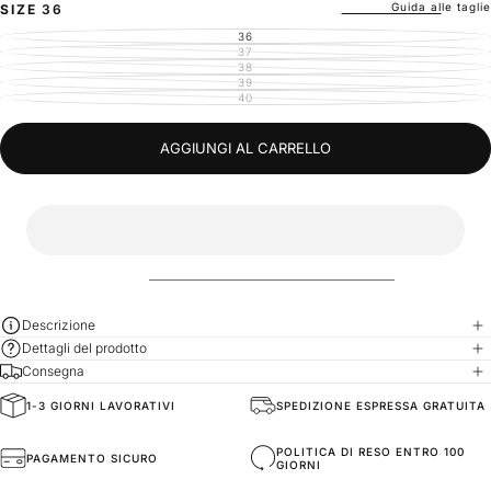
Guida alle taglie
SIZE
36
36
VARIANTE
ESAURITA
37
VARIANTE
O
ESAURITA
38
VARIANTE
NON
O
ESAURITA
39
DISPONIBILE
VARIANTE
NON
O
ESAURITA
40
DISPONIBILE
VARIANTE
NON
O
ESAURITA
DISPONIBILE
NON
O
DISPONIBILE
NON
DISPONIBILE
AGGIUNGI AL CARRELLO
Descrizione
Dettagli del prodotto
Consegna
1-3 GIORNI LAVORATIVI
SPEDIZIONE ESPRESSA GRATUITA
General Composition
Materiali di Alta Qualità
POLITICA DI RESO ENTRO 100
PAGAMENTO SICURO
GIORNI
Accessories