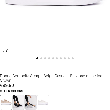
Donna Cercocita Scarpe Beige Casual – Edizione mimetica
Crown
€99,90
Prezzo
€99,90
regolare
OTHER COLORS