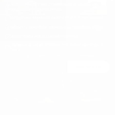
TUTTI I PREZZI SONO COMPRENSIVI DI TASSE E IVA.
NESSUN COSTO AGGIUNTIVO.
SPEDIZIONE ESPRESSA GRATUITA IN TUTTO IL MONDO
SCONTI A SORPRESA, OMAGGI E ESTRAZIONI A SORTE
ASSISTENZA PER GLI ORDINI PRIORITARI
OMAGGIO DI UN ACCESSORIO PER ORDINI SUPERIORI A
120 €
Unisciti a noi
Puoi annullare l'iscrizione in qualsiasi momento. A tal fine, trovi i nostri recapiti
nelle note legali.
UOMO