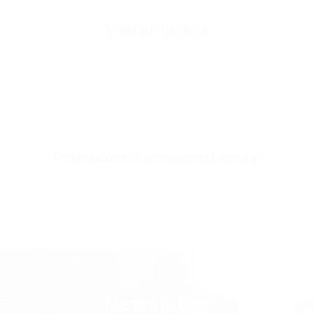
Corona di Valen in metallo 3D
Visti di recente
Outside
Pelle vegana mimetica ad alta resistenza
Inside
Pelle di Vitello Morbida e Pregiata
Exterior
Occhielli in metallo color argento
Sole
Suola in EVA ammortizzante
Potrebbero interessarti anche
Inner Sole Composition
Soletta Ammortizzante
Inner Sole Padding
100% Vera Pelle di Vitello Morbida
SKU
S3197-beige-36
Newsletter