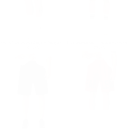
Uomo Pantaloncini Beige di Design con Dettaglio Tasca Laterale
Pantaloncini Neri Oversize da Uomo con Dettagli in Stampa 3D e Lavaggio Vintage
Prezzo regolare
€49,90
Prezzo regolare
€39,90
€49,90
€39,90