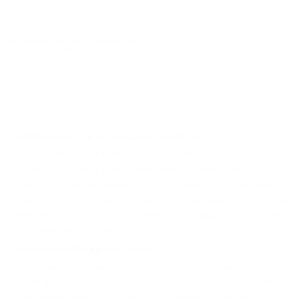
Set pantaloncini oversize in lino da uomo bianco
Prezzo regolare
€89,90
€89,90
Pantaloncini da Uomo: Pensati per Uno Scopo
I pantaloncini da uomo di Martin Valen sono realizzati con tagli speciali che si
adattano perfettamente al corpo maschile, offrendo comfort e stile. Con
un’attenzione particolare ai design su misura e ai materiali innovativi, creiamo
pantaloncini che non solo appaiono belli, ma sono anche piacevoli da indossare.
Perfetti per il clima caldo o per le uscite informali, la nostra collezione è tanto
funzionale quanto alla moda.
Pantaloncini di Design per Uomo
I nostri pantaloncini di design si distinguono per caratteristiche uniche che li
rendono speciali. I finissaggi washed conferiscono loro un aspetto moderno e
vissuto, mentre i motivi stampati aggiungono personalità e stile. I design con