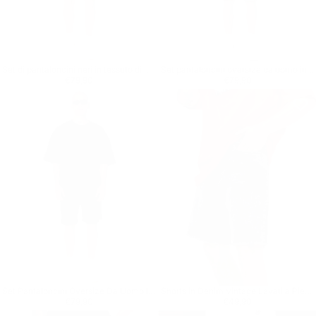
Set di pantaloncini neri in tessuto di maglieria di velluto a coste oversize da uomo
Set pantaloncini oversize da uomo in tessuto leggero color kaki
Prezzo regolare
€79,90
Prezzo regolare
€79,90
€79,90
€79,90
Set Pantaloncini Oversize Da Uomo In Tessuto Leggero Nero
Shorts in Denim Vintage Lavati a Pietra Oversized da Uomo
Prezzo regolare
€79,90
Prezzo regolare
€49,90
€79,90
€49,90