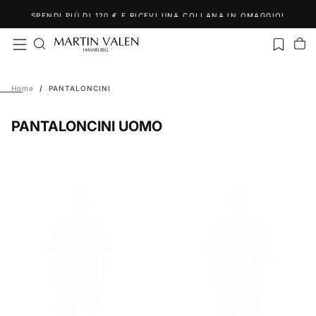
Salta
SPENDI PIÙ DI 120 € E RICEVI UNA COLLANA IN OMAGGIO!
al
contenuto
Home
/
PANTALONCINI
PANTALONCINI UOMO