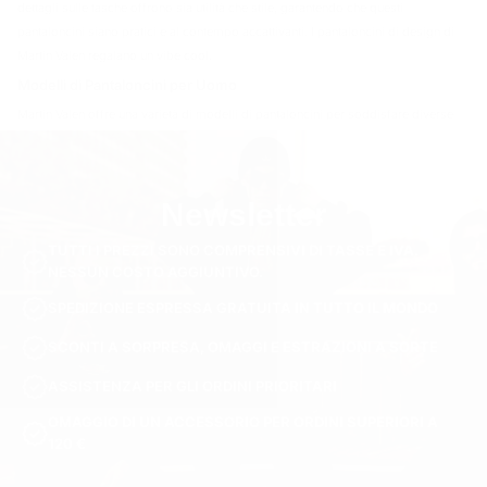
dettagli sulle tasche offrono sia utilità che stile, garantendo che questi
pantaloncini siano pratici e al contempo accattivanti. I pantaloncini di design di
Martin Valen regalano un vibe cool.
Modelli di Pantaloncini per Uomo
Martin Valen offre una varietà di modelli di pantaloncini per soddisfare diverse
preferenze e occasioni. Dai pantaloncini slim-cut per un aspetto moderno e
raffinato ai modelli con vestibilità rilassata per il massimo comfort, la nostra
collezione assicura che ogni uomo possa trovare il paio perfetto. Con lunghezze
Newsletter
che spaziano dagli stili sopra il ginocchio a tagli più lunghi e tradizionali,
soddisfiamo un’ampia gamma di gusti.
TUTTI I PREZZI SONO COMPRENSIVI DI TASSE E IVA.
Cargo Shorts
NESSUN COSTO AGGIUNTIVO.
I cargo shorts sono capi utilitari noti per la loro praticità e il loro stile robusto. I
SPEDIZIONE ESPRESSA GRATUITA IN TUTTO IL MONDO
cargo shorts di Martin Valen presentano tasche multiple, materiali resistenti e tagli
moderni che portano questo design classico nel presente. Abbinali a una t-shirt
SCONTI A SORPRESA, OMAGGI E ESTRAZIONI A SORTE
con grafica e sneakers per un look streetwear disinvolto o a una camicia leggera
ASSISTENZA PER GLI ORDINI PRIORITARI
per un outfit estivo casual.
Pantaloncini Oversized
OMAGGIO DI UN ACCESSORIO PER ORDINI SUPERIORI A
120 €
I pantaloncini oversized offrono una vestibilità rilassata e un’atmosfera
contemporanea. Perfetti per gli appassionati di streetwear, i modelli oversized di