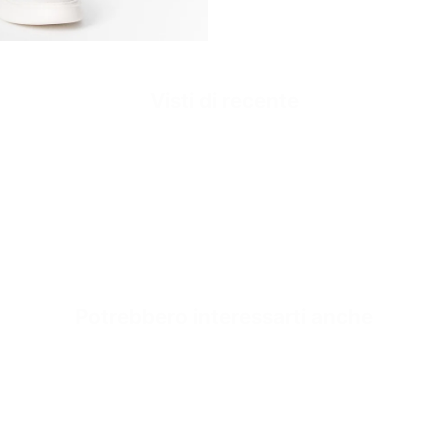
Visti di recente
Il carrello rapido
Non è stato ancora sel
Potrebbero interessarti anche