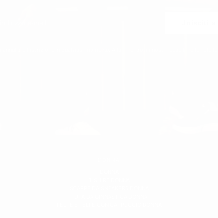
Unisciti a
 annullare l'iscrizione in qualsiasi momento. A tal fine, trovi i nostri recapiti nelle note le
DONNA
DONNA
T-SHIRT DONNA
SCARPE DA SNEAKERS DONNA
TUTA DA GINNASTICA DONNA
FELPE E FELPE CON CAPPUCCIO DONNA