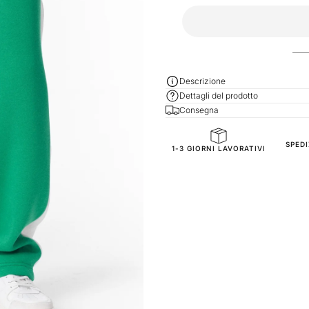
Descrizione
Dettagli del prodotto
Consegna
SPED
General Composition
1-3 GIORNI LAVORATIVI
Fit
Fabric Composition
SKU