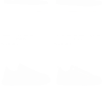
Chunky Loafers Pelle Vera da Uomo in Nero e Bianco
Uomo In Pelle Sneakers Scarpe Nero-Bianco
Prezzo regolare
€119,90
Prezzo minimo
Prezzo regolare
€119,90
€129,90
€119,90
€119,90
7
% DI SCONTO
7
% DI SCONTO