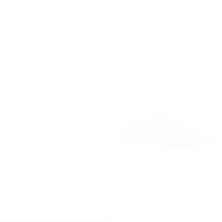
Sneakers in pelle Rool Court bianche e arancioni
Sneakers in pelle Rool Court beige
Prezzo regolare
€99,90
Prezzo regolare
€99,90
€99,90
€99,90
Sneakers in pelle Rool Court bianche
Sneakers in pelle Rool Court nere
Prezzo regolare
€99,90
Prezzo regolare
€99,90
€99,90
€99,90