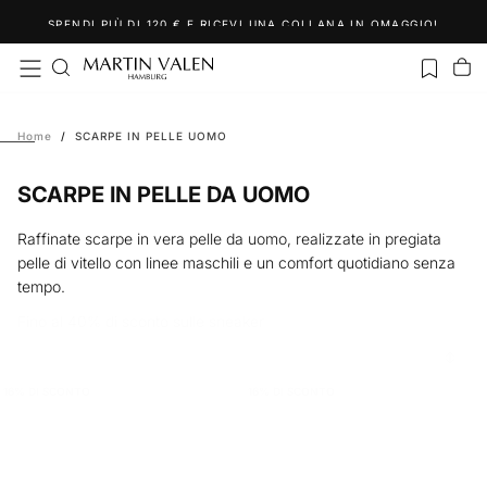
Salta
SPENDI PIÙ DI 120 € E RICEVI UNA COLLANA IN OMAGGIO!
al
contenuto
Home
/
SCARPE IN PELLE UOMO
SCARPE IN PELLE DA UOMO
Raffinate scarpe in vera pelle da uomo, realizzate in pregiata
pelle di vitello con linee maschili e un comfort quotidiano senza
tempo.
Fino al 40% di sconto sulle sneaker
16
% DI SCONTO
16
% DI SCONTO