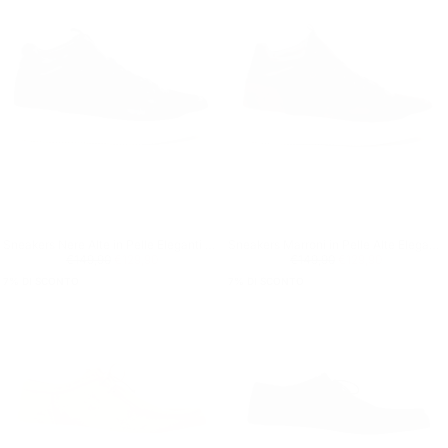
Sneakers Nere Alte in Pelle Eleganti e Casual da Uomo
Sneakers Marroni in Pelle Alte Eleganti e Casual da Uomo
Prezzo regolare
€129,90
Prezzo minimo
Prezzo regolare
€129,90
Prezzo minimo
€149,90
€129,90
€149,90
€129,90
7
% DI SCONTO
7
% DI SCONTO