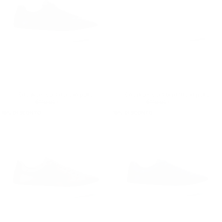
Sneakers Vero nere in pelle
Sneakers Vero bianche in pelle
Prezzo regolare
€99,90
Prezzo minimo
Prezzo regolare
€99,90
Prezzo minimo
€119,90
€99,90
€119,90
€99,90
16
% DI SCONTO
16
% DI SCONTO