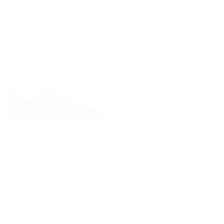
Sneakers Vero marroni in pelle
Sneakers Vero navy in pelle
Prezzo regolare
€99,90
Prezzo minimo
Prezzo regolare
€99,90
Prezzo minimo
€119,90
€99,90
€119,90
€99,90
Mono Croco Sneakers In Pelle Nera
Mono Croco Sneakers In Pelle Bianca
Prezzo regolare
€119,90
Prezzo regolare
€119,90
€119,90
€119,90
7
% DI SCONTO
7
% DI SCONTO