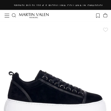
Salta
SPENDI PIÙ DI 120 € E RICEVI UNA COLLANA IN OMAGGIO!
al
contenuto