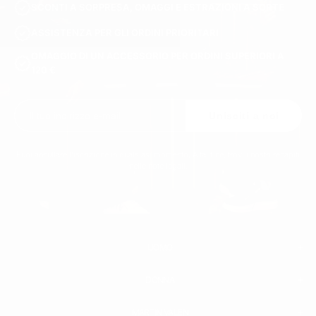
SCONTI A SORPRESA, OMAGGI E ESTRAZIONI A SORTE
ASSISTENZA PER GLI ORDINI PRIORITARI
OMAGGIO DI UN ACCESSORIO PER ORDINI SUPERIORI A
120 €
Unisciti a noi
Puoi annullare l'iscrizione in qualsiasi momento. A tal fine, trovi i nostri recapiti
nelle note legali.
UOMO
DONNA
UOMO
BIANCA SNEAKERS
SCARPE IN PELLE UOMO
MARTIN VALEN