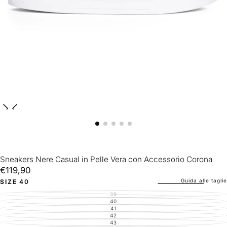
Sneakers Nere Casual in Pelle Vera con Accessorio Corona
€119,90
Prezzo
€119,90
regolare
Guida alle taglie
SIZE
40
39
VARIANTE
ESAURITA
40
VARIANTE
O
ESAURITA
41
VARIANTE
NON
O
ESAURITA
42
DISPONIBILE
VARIANTE
NON
O
ESAURITA
43
DISPONIBILE
VARIANTE
NON