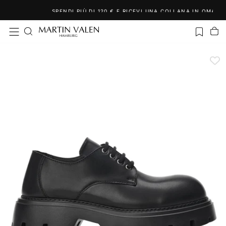
Salta
SPENDI PIÙ DI 120 € E RICEVI UNA COLLANA IN OMAGGIO!
al
contenuto