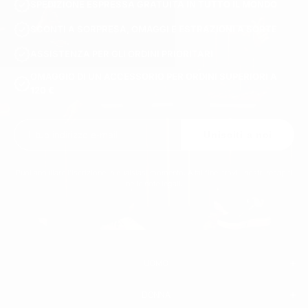
SPEDIZIONE ESPRESSA GRATUITA IN TUTTO IL MONDO
SCONTI A SORPRESA, OMAGGI E ESTRAZIONI A SORTE
ASSISTENZA PER GLI ORDINI PRIORITARI
OMAGGIO DI UN ACCESSORIO PER ORDINI SUPERIORI A
120 €
Unisciti a noi
Puoi annullare l'iscrizione in qualsiasi momento. A tal fine, trovi i nostri recapiti
nelle note legali.
UOMO
DONNA
UOMO