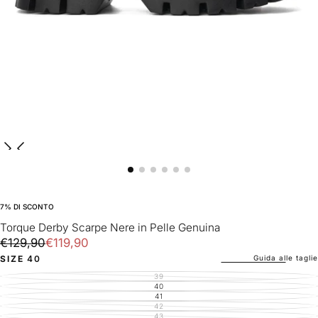
7
% DI SCONTO
Torque Derby Scarpe Nere in Pelle Genuina
€119,90
Prezzo
Prezzo
€129,90
€119,90
regolare
di
Guida alle taglie
SIZE
40
vendita
39
VARIANTE
ESAURITA
40
VARIANTE
O
ESAURITA
41
VARIANTE
NON
O
ESAURITA
42
DISPONIBILE
VARIANTE
NON
O
ESAURITA
43
DISPONIBILE