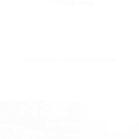
Visti di recente
Fabric Composition
350 GSM 70% cotone 30% poliestere
Fabric Style
Tessuto in Pile a 3 Fili
SKU
sw3891-beige-s
Potrebbero interessarti anche
Newsletter
TUTTI I PREZZI SONO COMPRENSIVI DI TASSE E IVA.