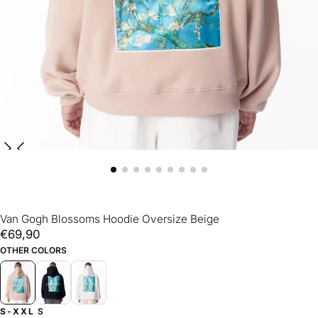
Van Gogh Blossoms Hoodie Oversize Beige
€69,90
Prezzo
€69,90
regolare
OTHER COLORS
S-XXL
S