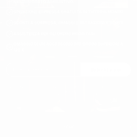
NESSUN COSTO AGGIUNTIVO.
SPEDIZIONE ESPRESSA GRATUITA IN TUTTO IL MONDO
SCONTI A SORPRESA, OMAGGI E ESTRAZIONI A SORTE
ASSISTENZA PER GLI ORDINI PRIORITARI
OMAGGIO DI UN ACCESSORIO PER ORDINI SUPERIORI A
120 €
Unisciti a noi
Puoi annullare l'iscrizione in qualsiasi momento. A tal fine, trovi i nostri recapiti
nelle note legali.
UOMO