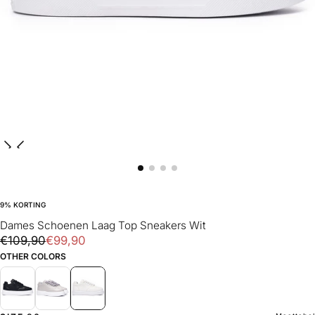
9
% KORTING
Dames Schoenen Laag Top Sneakers Wit
€99,90
Reguliere
Uitverkoopprijs
€109,90
€99,90
prijs
OTHER COLORS