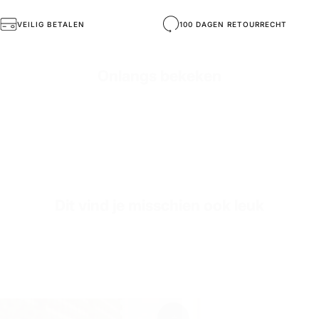
General Composition
Met de hand gemaakte sneakers
VEILIG BETALEN
100 DAGEN RETOURRECHT
Mold Property
Gezond en Comfortabel
Onlangs bekeken
Outside
O₂ Gaten voor Ademend vermogen
Inside
PREMIUM ECHT LEER (HET BESTE VOOR DE GEZONDHEID VAN DE VOET)
Inner Sole Composition
Schokabsorberende Inlegzool
SKU
S2477-white-36
Dit vind je misschien ook leuk