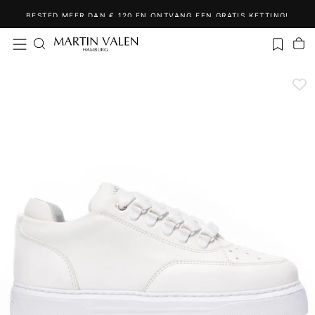
Ga
BESTED MEER DAN € 120 EN ONTVANG EEN GRATIS KETTING!
naar
inhoud