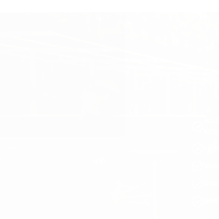
ALL
KOS
LEV
VER
OND
GRA