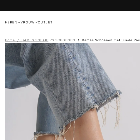
Ga
naar
inhoud
HEREN
VROUW
OUTLET
Home
/
DAMES SNEAKERS SCHOENEN
/
Dames Schoenen met Suède Rie