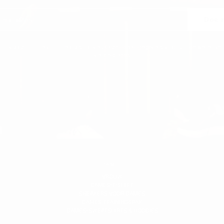
Doe 
U kunt zich op elk moment uitschrijven. Onze contactgegevens vindt u in de wettelijke
vermeldingen.
DAMES
VROUW
DAMES-T-SHIRT
SNEAKERS VOOR DAMES
DAMES TRAININGSPAK
DAMES-SWEATSHIRTS & HOODIES