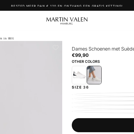
BESTED MEER DAN € 120 EN ONTVANG EEN GRATIS KETTING!
m in Wit
Dames Schoenen met Suède 
€99,90
Reguliere
€99,90
prijs
OTHER COLORS
SIZE
36