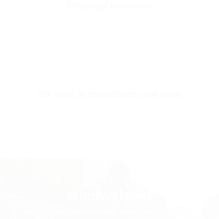
Onlangs bekeken
Fit
Oversized Pasvorm
Fabric Style
3-Draads Fleece Stof
SKU
JOG3339-s-black
Dit vind je misschien ook leuk
Nieuwsbrief
ALLE PRIJZEN ZIJN INCLUSIEF BELASTING EN BTW. ER