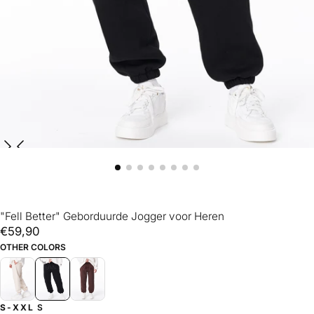
"Fell Better" Geborduurde Jogger voor Heren
€59,90
Reguliere
€59,90
prijs
OTHER COLORS
S-XXL
S