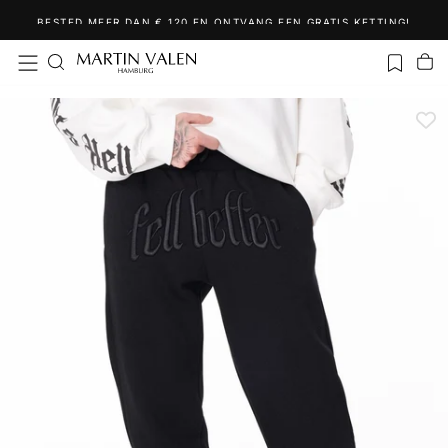
Ga
BESTED MEER DAN € 120 EN ONTVANG EEN GRATIS KETTING!
naar
inhoud