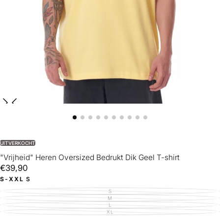
UITVERKOCHT
"Vrijheid" Heren Oversized Bedrukt Dik Geel T-shirt
€39,90
Reguliere
€39,90
prijs
S-XXL
S
S
VARIANT
UITVERKOCHT
M
VARIANT
OF
UITVERKOCHT
L
VARIANT
NIET
OF
UITVERKOCHT
XL
BESCHIKBAAR
VARIANT
NIET
OF
UITVERKOCHT
BESCHIKBAAR