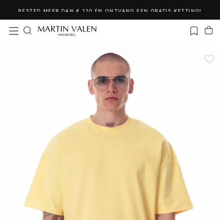
Ga
BESTED MEER DAN € 120 EN ONTVANG EEN GRATIS KETTING!
naar
inhoud