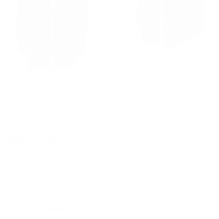
Men's Oversize Cardigan Fleece With Pocket Khaki
Heren Streetstyle Wollen Vest met Knopen
Reguliere prijs
€79,90
Reguliere prijs
€69,90
€79,90
€69,90
Designer Cardigans voor Heren
De designer cardigans van Martin Valen herdefiniëren klassieke gebreide kleding
met moderne esthetiek en premium vakmanschap. Met strakke lijnen, innovatieve
patronen en gedurfde silhouetten zijn onze cardigans veelzijdige stukken die
comfort en stijl combineren. Deze cardigans zijn perfect voor het gelaagd dragen
of als statementstukken op zich.
Oversized Cardigans