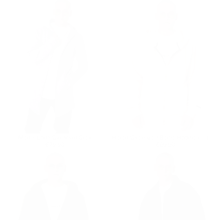
Men's Long Cardigan Grey
Heren Oversized Beige Hoodie met Rits
Reguliere prijs
€79,90
Reguliere prijs
€69,90
€79,90
€69,90