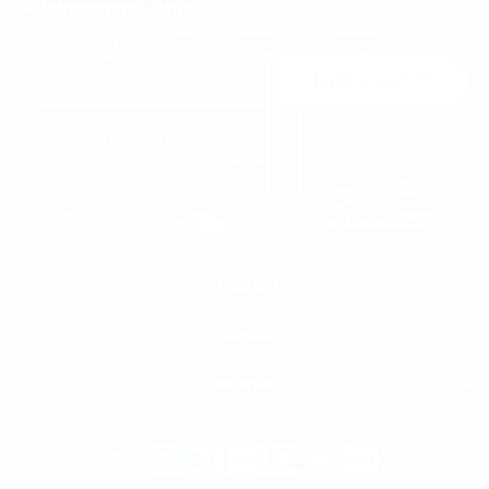
SUPERIORES A 120 €
Junte-se a nós
Pode cancelar a sua subscrição a qualquer momento. Para tal, consulte os
nossos dados de contacto no aviso legal.
MASCULINO
MULHERES
MASCULINA
TENIS BRANCO HOMEM
SAPATILHA MASCULINA COURO
MARTIN VALEN
CALÇA
CAMISOLAS & HOODIES
CAMISETAS
Payment
BOTAS
ACESSÓRIOS
methods