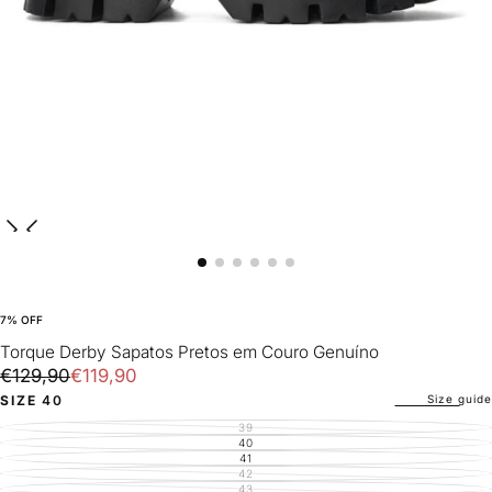
7
% OFF
Torque Derby Sapatos Pretos em Couro Genuíno
€119,90
Regular
Sale
€129,90
€119,90
price
price
Size guide
SIZE
40
39
VARIANT
SOLD
40
VARIANT
OUT
SOLD
41
VARIANT
OR
OUT
SOLD
42
UNAVAILABLE
VARIANT
OR
OUT
SOLD
43
UNAVAILABLE