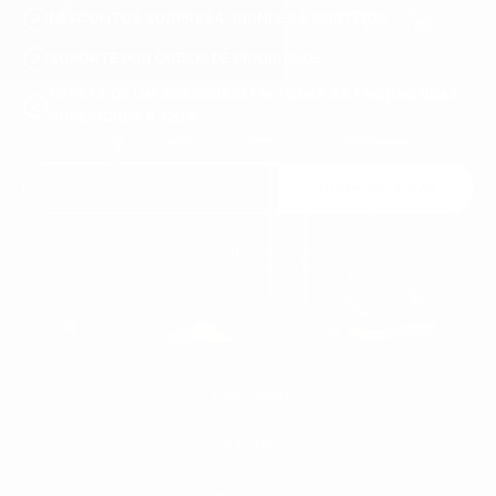
DESCONTOS SURPRESA, BRINDES E SORTEIOS
SUPORTE POR ORDEM DE PRIORIDADE
OFERTA DE UM ACESSÓRIO EM TODAS AS ENCOMENDAS
SUPERIORES A 120 €
Junte-se a nós
Pode cancelar a sua subscrição a qualquer momento. Para tal, consulte os
nossos dados de contacto no aviso legal.
MASCULINO
MULHERES
MASCULINA
TENIS BRANCO HOMEM
SAPATILHA MASCULINA COURO