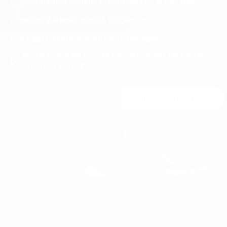
БЕСПЛАТНАЯ ЭКСПРЕСС-ДОСТАВКА ПО ВСЕМУ МИРУ
НЕОЖИДАННЫЕ СКИДКИ, ПОДАРКИ И РОЗЫГРЫШИ
ПОДДЕРЖКА ПРИОРИТЕТНОГО ПОРЯДКА
БЕСПЛАТНЫЙ АКСЕССУАР В ПОДАРОК ПРИ ЗАКАЗЕ НА
СУММУ ОТ 120 ЕВРО
Присоединяйтесь
Вы можете отказаться от подписки в любой момент. Для этого, пожалуйста,
ознакомьтесь с нашими контактными данными в разделе «Правовая
информация».
МУЖСКИЕ
ЖЕНСКИЙ