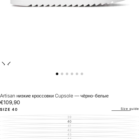
Artisan низкие кроссовки Cupsole — чёрно-белые
€109,90
Regular
€109,90
price
Size guide
SIZE
40
39
VARIANT
SOLD
40
VARIANT
OUT
SOLD
41
VARIANT
OR
OUT
SOLD
42
UNAVAILABLE
VARIANT
OR
OUT
SOLD
43
UNAVAILABLE
VARIANT
OR
OUT
SOLD
44