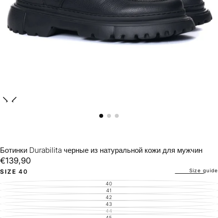
Ботинки Durabilita черные из натуральной кожи для мужчин
€139,90
Regular
€139,90
price
Size guide
SIZE
40
40
VARIANT
SOLD
41
VARIANT
OUT
SOLD
42
VARIANT
OR
OUT
SOLD
43
UNAVAILABLE
VARIANT
OR
OUT
SOLD
44
UNAVAILABLE
VARIANT
OR
OUT
SOLD
45