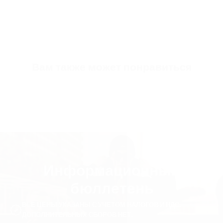
Inside
НАТУРАЛЬНАЯ КОЖА ПРЕМИУМ-КЛАССА (ЛУЧШЕ ВСЕГО ПОДХОДИТ ДЛЯ
ЗДОРОВЬЯ НОГ)
Inner Sole Composition
АМОРТИЗИРУЮЩАЯ ГУБКА ДЛЯ ЗДОРОВЬЯ ПЯТОК
SKU
Вам также может понравиться
S3428-40-black
Информационный
бюллетень
ВСЕ ЦЕНЫ УКАЗАНЫ С УЧЕТОМ НАЛОГОВ И НДС.
ДОПОЛНИТЕЛЬНЫХ СБОРОВ НЕТ.