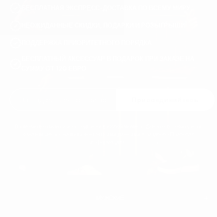
БЕСПЛАТНАЯ ЭКСПРЕСС-ДОСТАВКА ПО ВСЕМУ МИРУ
НЕОЖИДАННЫЕ СКИДКИ, ПОДАРКИ И РОЗЫГРЫШИ
ПОДДЕРЖКА ПРИОРИТЕТНОГО ПОРЯДКА
БЕСПЛАТНЫЙ АКСЕССУАР В ПОДАРОК ПРИ ЗАКАЗЕ НА
СУММУ ОТ 120 ЕВРО
Присоединяйтесь
Вы можете отказаться от подписки в любой момент. Для этого, пожалуйста,
ознакомьтесь с нашими контактными данными в разделе «Правовая
информация».
МУЖСКИЕ