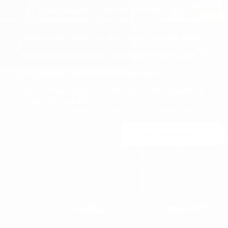
ВСЕ ЦЕНЫ УКАЗАНЫ С УЧЕТОМ НАЛОГОВ И НДС.
ДОПОЛНИТЕЛЬНЫХ СБОРОВ НЕТ.
БЕСПЛАТНАЯ ЭКСПРЕСС-ДОСТАВКА ПО ВСЕМУ МИРУ
НЕОЖИДАННЫЕ СКИДКИ, ПОДАРКИ И РОЗЫГРЫШИ
ПОДДЕРЖКА ПРИОРИТЕТНОГО ПОРЯДКА
БЕСПЛАТНЫЙ АКСЕССУАР В ПОДАРОК ПРИ ЗАКАЗЕ НА
СУММУ ОТ 120 ЕВРО
Присоединяйтесь
Вы можете отказаться от подписки в любой момент. Для этого, пожалуйста,
ознакомьтесь с нашими контактными данными в разделе «Правовая
информация».