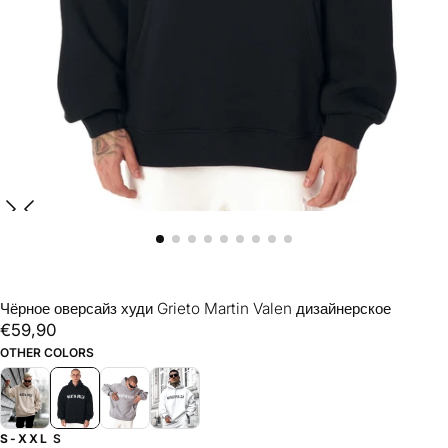
Чёрное оверсайз худи Grieto Martin Valen дизайнерское
€59,90
Regular
€59,90
price
OTHER COLORS
S-XXL
S