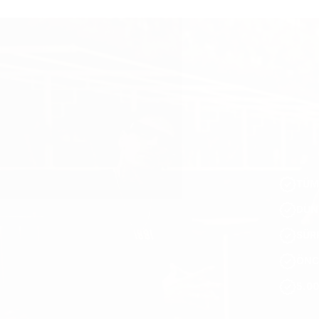
TÜM
DÜN
SÜRP
ÖNC
5.00