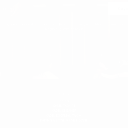
Kayı
ediğiniz zaman abonelikten çıkabilirsiniz. Bunun için lütfen yasal bildirim bölümünde yer 
iletişim bilgilerimize bakın.
KADIN
KADIN
KADIN T-SHIRT
KADIN SNEAKER
KADIN ESOFMAN TAKIMI
KADIN SWEATSHIRT VE HOODIE