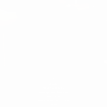
İst
ERKEK
ERKEK
BEYAZ SNEAKER
PREIUM DERI AYAKKABI
PANTOLON
SWEATSHIRT VE HOODIE
T-SHIRT