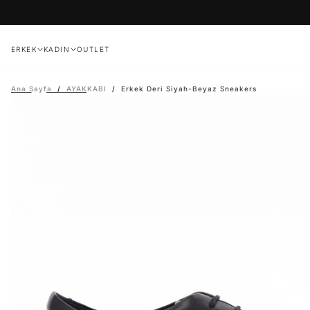
İçeriğe
geç
ERKEK
KADIN
OUTLET
Ana Sayfa
/
AYAKKABI
/
Erkek Deri Siyah-Beyaz Sneakers