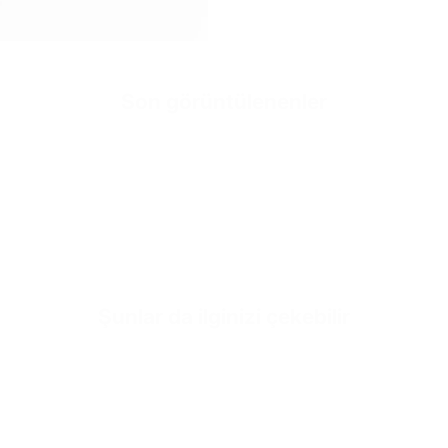
Son görüntülenenler
Hızlı sepe
Henüz ürü
Şunlar da ilginizi çekebilir