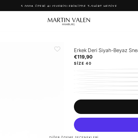
5.000₺ ÜZERI ALIŞVERIŞLERINIZDE T-SHIRT HEDIYE
Erkek Deri Siyah-Beyaz Sne
€119,90
Normal
€119,90
fiyat
SIZE
40
DIĞER ÖDEME SEÇENEKLERI