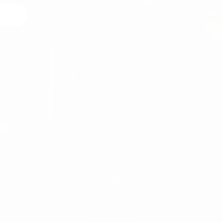
t Ol
alan
MARTIN VALEN
HAKKIMIZDA
TESLIMAT
IPTAL VE IADE
ILETISIM
GIZLILIK POLITIKASI
GUVENLI ODEME