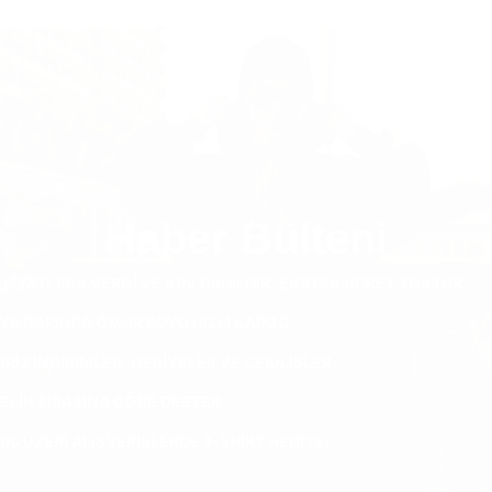
Haber Bülteni
 FIYATLARA VERGI VE KDV DAHILDIR. EKSTRA ÜCRET YOKTUR.
YA ÇAPINDA ÖMÜR BOYU HIZLI KARGO
RIZ INDIRIMLER, HEDIYELER VE ÇEKILIŞLER
ELIK SIRASINA GÖRE DESTEK
0₺ ÜZERI ALIŞVERIŞLERDE T-SHIRT HEDIYE!