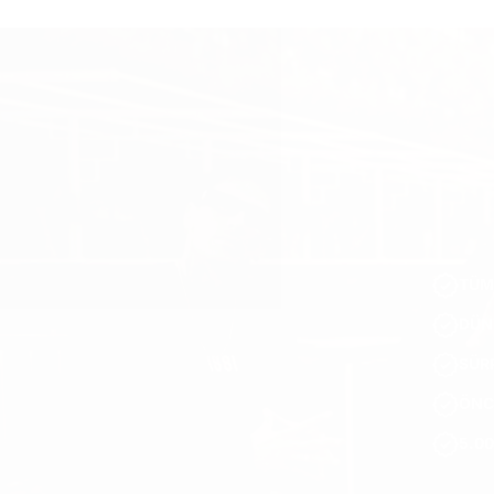
TÜM
DÜN
SÜRP
ÖNC
5.00