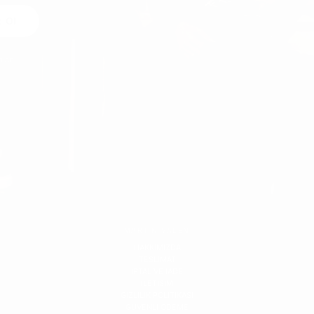
t Ol
alan
MARTIN VALEN
HAKKIMIZDA
TESLIMAT
IPTAL VE IADE
ILETISIM
GIZLILIK POLITIKASI
GUVENLI ODEME