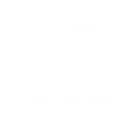
Inner Sole Padding
SKU
Son görüntülenenler
Hızlı sepe
Henüz ürü
Şunlar da ilginizi çekebilir