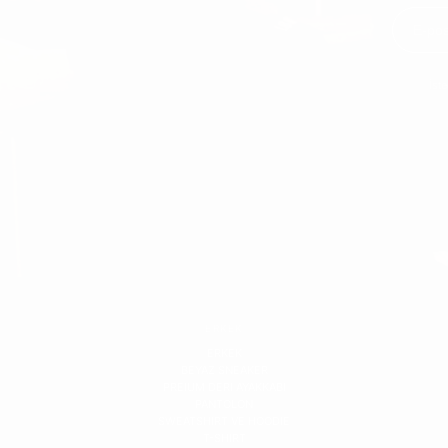
İst
ERKEK
ERKEK
BEYAZ SNEAKER
PREIUM DERI AYAKKABI
PANTOLON
SWEATSHIRT VE HOODIE
T-SHIRT