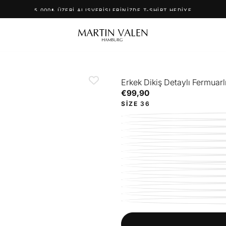
5.000₺ ÜZERI ALIŞVERIŞLERINIZDE T-SHIRT HEDIYE
Erkek Dikiş Detaylı Fermuar
€99,90
Normal
€99,90
fiyat
SIZE
36