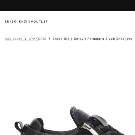
İçeriğe
geç
ERKEK
KADIN
OUTLET
Ana Sayfa
/
AYAKKABI
/
Erkek Dikiş Detaylı Fermuarlı Siyah Sneakers