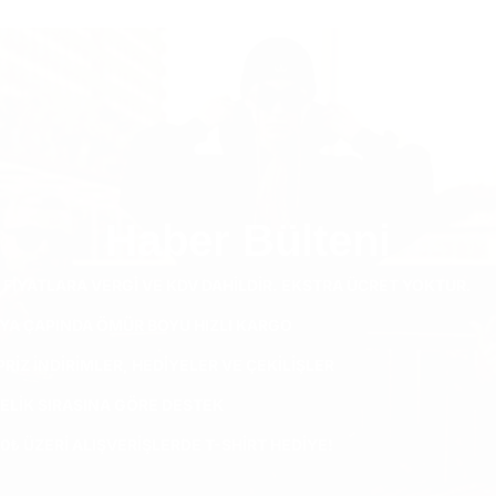
Haber Bülteni
 FIYATLARA VERGI VE KDV DAHILDIR. EKSTRA ÜCRET YOKTUR.
YA ÇAPINDA ÖMÜR BOYU HIZLI KARGO
RIZ INDIRIMLER, HEDIYELER VE ÇEKILIŞLER
ELIK SIRASINA GÖRE DESTEK
0₺ ÜZERI ALIŞVERIŞLERDE T-SHIRT HEDIYE!