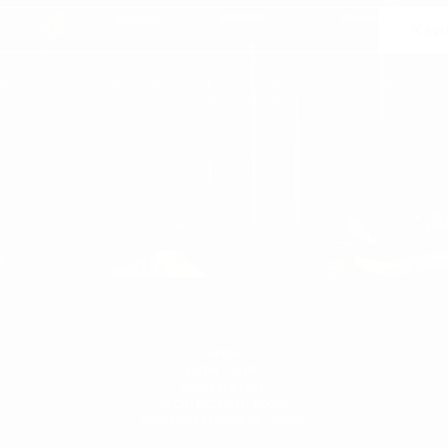
Kayı
ediğiniz zaman abonelikten çıkabilirsiniz. Bunun için lütfen yasal bildirim bölümünde yer 
iletişim bilgilerimize bakın.
KADIN
KADIN
KADIN T-SHIRT
KADIN SNEAKER
KADIN ESOFMAN TAKIMI
KADIN SWEATSHIRT VE HOODIE