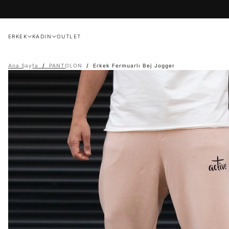
İçeriğe
geç
ERKEK
KADIN
OUTLET
Ana Sayfa
/
PANTOLON
/
Erkek Fermuarlı Bej Jogger