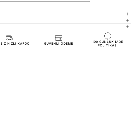
100 GÜNLÜK IADE
JOG2508-beige-l
SIZ HIZLI KARGO
GÜVENLI ÖDEME
POLITIKASI