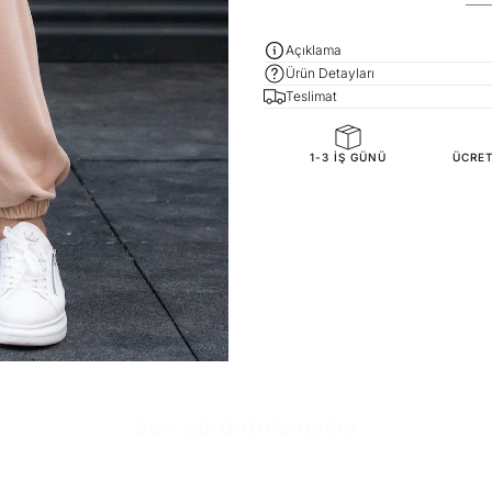
Açıklama
Ürün Detayları
Teslimat
SKU
1-3 IŞ GÜNÜ
ÜCRET
Son görüntülenenler