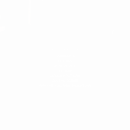
MARTIN VALEN
HAKKIMIZDA
TESLIMAT
IPTAL VE IADE
ILETISIM
GIZLILIK POLITIKASI
GUVENLI ODEME
AYAKKABI KULLANIM TALIMATLARI