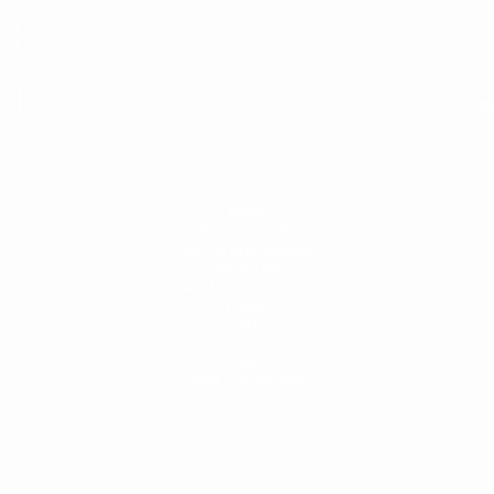
ERKEK
ERKEK
BEYAZ SNEAKER
PREIUM DERI AYAKKABI
PANTOLON
SWEATSHIRT VE HOODIE
T-SHIRT
BOT
AKSESUAR
SORT
HIGH TOP SNEAKER