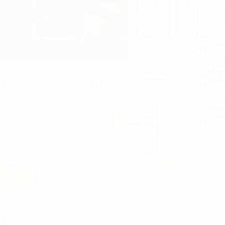
TÜM
DÜN
SÜRP
ÖNC
5.00
İst