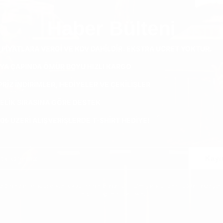
Haber Bülteni
 FIYATLARA VERGI VE KDV DAHILDIR. EKSTRA ÜCRET YOKTUR.
YA ÇAPINDA ÖMÜR BOYU HIZLI KARGO
RIZ INDIRIMLER, HEDIYELER VE ÇEKILIŞLER
ELIK SIRASINA GÖRE DESTEK
0₺ ÜZERI ALIŞVERIŞLERDE T-SHIRT HEDIYE!
Kayı
ediğiniz zaman abonelikten çıkabilirsiniz. Bunun için lütfen yasal bildirim bölümünde yer 
iletişim bilgilerimize bakın.