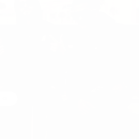
t Ol
alan