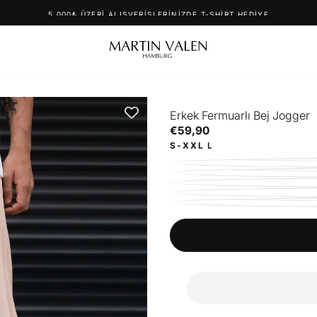
5.000₺ ÜZERI ALIŞVERIŞLERINIZDE T-SHIRT HEDIYE
Erkek Fermuarlı Bej Jogger
€59,90
Normal
€59,90
fiyat
S-XXL
L