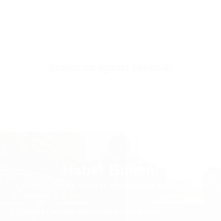
SKU
TRO2659-beige-33
Şunlar da ilginizi çekebilir
Haber Bülteni
TÜM FIYATLARA VERGI VE KDV DAHILDIR. EKSTRA ÜCRET
YOKTUR.
DÜNYA ÇAPINDA ÖMÜR BOYU HIZLI KARGO