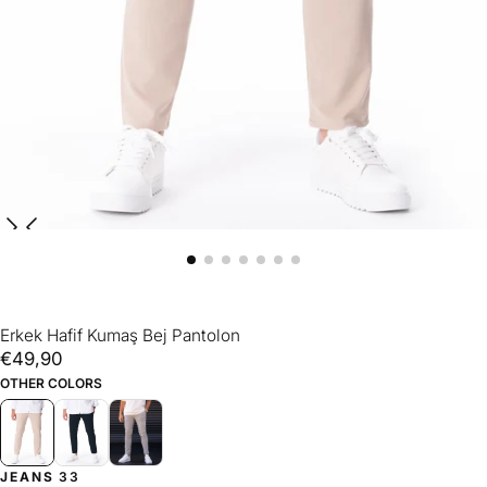
Erkek Hafif Kumaş Bej Pantolon
€49,90
Normal
€49,90
fiyat
OTHER COLORS
JEANS
33