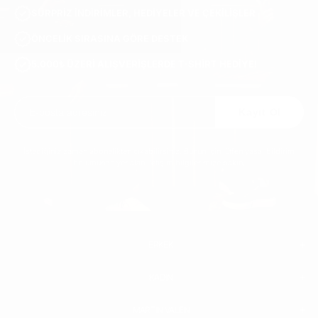
SÜRPRIZ INDIRIMLER, HEDIYELER VE ÇEKILIŞLER
ÖNCELIK SIRASINA GÖRE DESTEK
5.000₺ ÜZERI ALIŞVERIŞLERDE T-SHIRT HEDIYE!
Kayıt Ol
İstediğiniz zaman abonelikten çıkabilirsiniz. Bunun için lütfen yasal bildirim
bölümünde yer alan iletişim bilgilerimize bakın.
ERKEK
KADIN
ERKEK
BEYAZ SNEAKER
PREIUM DERI AYAKKABI
MARTIN VALEN