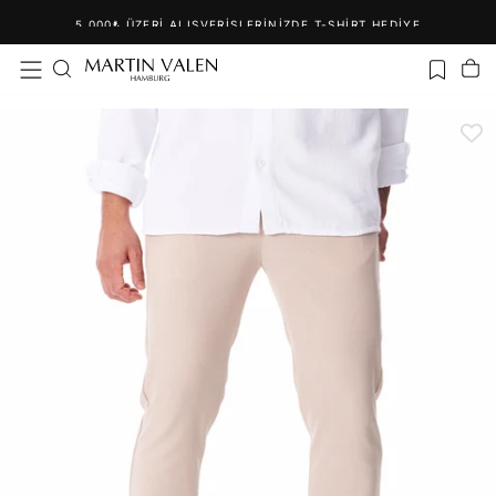
İçeriğe
5.000₺ ÜZERI ALIŞVERIŞLERINIZDE T-SHIRT HEDIYE
geç