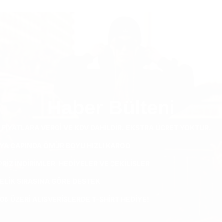
Haber Bülteni
 FIYATLARA VERGI VE KDV DAHILDIR. EKSTRA ÜCRET YOKTUR.
YA ÇAPINDA ÖMÜR BOYU HIZLI KARGO
RIZ INDIRIMLER, HEDIYELER VE ÇEKILIŞLER
ELIK SIRASINA GÖRE DESTEK
0₺ ÜZERI ALIŞVERIŞLERDE T-SHIRT HEDIYE!