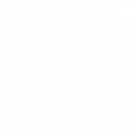
Kayı
ediğiniz zaman abonelikten çıkabilirsiniz. Bunun için lütfen yasal bildirim bölümünde yer 
iletişim bilgilerimize bakın.
KADIN
KADIN
KADIN T-SHIRT
KADIN SNEAKER
KADIN ESOFMAN TAKIMI
KADIN SWEATSHIRT VE HOODIE