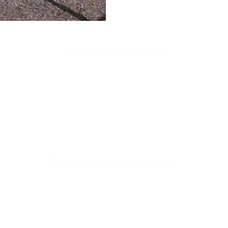
Sole
Sole Height
Inner Sole Composition
Son görüntülenenler
Inner Sole Padding
SKU
Hızlı sepe
Henüz ürü
Şunlar da ilginizi çekebilir