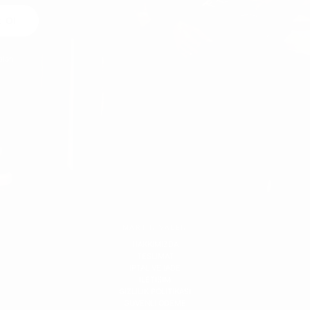
t Ol
alan
MARTIN VALEN
HAKKIMIZDA
TESLIMAT
IPTAL VE IADE
ILETISIM
GIZLILIK POLITIKASI
GUVENLI ODEME