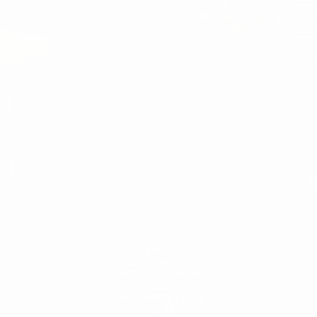
İst
ERKEK
ERKEK
BEYAZ SNEAKER
PREIUM DERI AYAKKABI
PANTOLON
SWEATSHIRT VE HOODIE
T-SHIRT