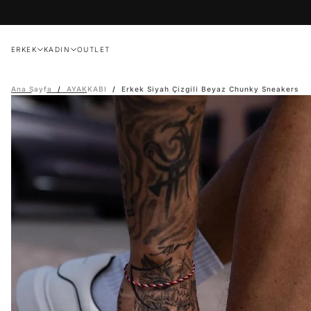
İçeriğe
geç
ERKEK
KADIN
OUTLET
Ana Sayfa
/
AYAKKABI
/
Erkek Siyah Çizgili Beyaz Chunky Sneakers