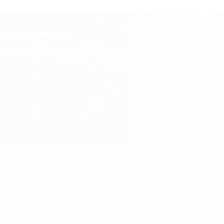
TÜM
DÜN
SÜRP
ÖNC
5.00