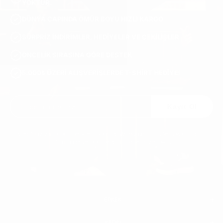
YOKTUR.
DÜNYA ÇAPINDA ÖMÜR BOYU HIZLI KARGO
SÜRPRIZ INDIRIMLER, HEDIYELER VE ÇEKILIŞLER
ÖNCELIK SIRASINA GÖRE DESTEK
5.000₺ ÜZERI ALIŞVERIŞLERDE T-SHIRT HEDIYE!
Kayıt Ol
İstediğiniz zaman abonelikten çıkabilirsiniz. Bunun için lütfen yasal bildirim
bölümünde yer alan iletişim bilgilerimize bakın.
ERKEK
KADIN