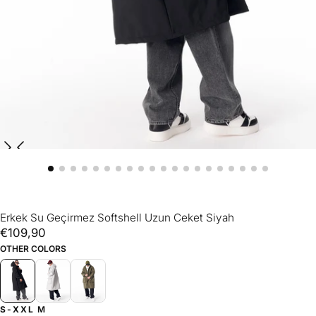
Erkek Su Geçirmez Softshell Uzun Ceket Siyah
€109,90
Normal
€109,90
fiyat
OTHER COLORS
S-XXL
M