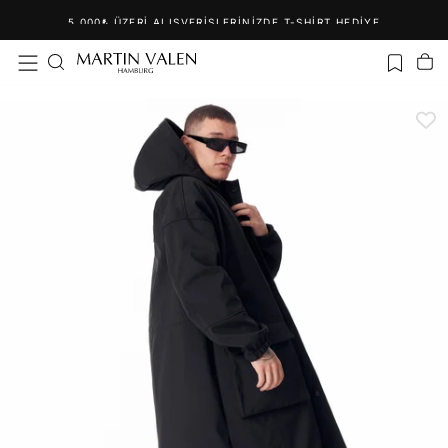
İçeriğe
5.000₺ ÜZERI ALIŞVERIŞLERINIZDE T-SHIRT HEDIYE
geç