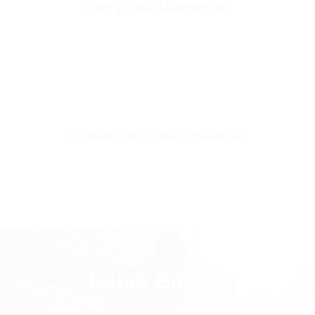
Son görüntülenenler
SKU
OUT3501-black-m
Şunlar da ilginizi çekebilir
Haber Bülteni
TÜM FIYATLARA VERGI VE KDV DAHILDIR. EKSTRA ÜCRET