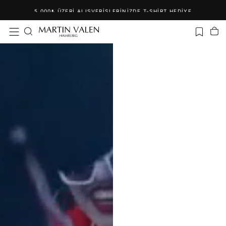
İçeriğe
5.000₺ ÜZERI ALIŞVERIŞLERINIZDE T-SHIRT HEDIYE
geç