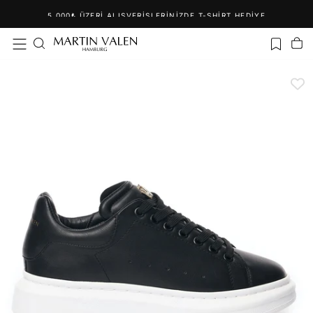
İçeriğe
5.000₺ ÜZERI ALIŞVERIŞLERINIZDE T-SHIRT HEDIYE
geç