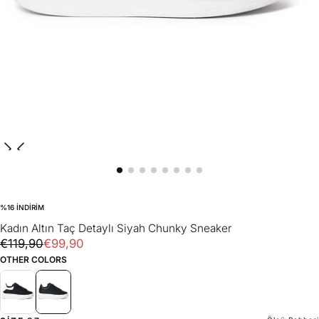
%
16
INDIRIM
Kadın Altın Taç Detaylı Siyah Chunky Sneaker
€99,90
Normal
İndirimli
€119,90
€99,90
fiyat
fiyat
OTHER COLORS