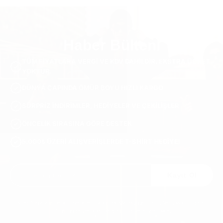
Inner Sole Composition
Şok Emici İç Taban
Inner Sole Padding
100 Hakiki Yumuşak Dana Derisi
Haber Bülteni
SKU
TÜM FIYATLARA VERGI VE KDV DAHILDIR. EKSTRA ÜCRET
S1008-black-37
YOKTUR.
DÜNYA ÇAPINDA ÖMÜR BOYU HIZLI KARGO
SÜRPRIZ INDIRIMLER, HEDIYELER VE ÇEKILIŞLER
ÖNCELIK SIRASINA GÖRE DESTEK
5.000₺ ÜZERI ALIŞVERIŞLERDE T-SHIRT HEDIYE!
Kayıt Ol
İstediğiniz zaman abonelikten çıkabilirsiniz. Bunun için lütfen yasal bildirim
bölümünde yer alan iletişim bilgilerimize bakın.