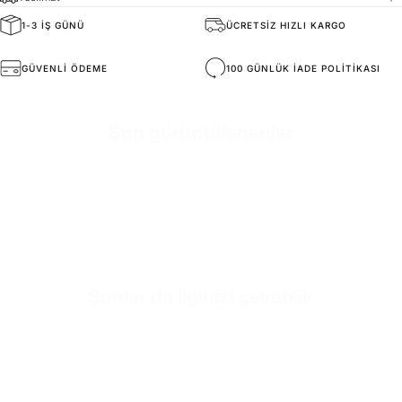
1-3 IŞ GÜNÜ
ÜCRETSIZ HIZLI KARGO
General Composition
Yüksek Kaliteli Malzemeler
GÜVENLI ÖDEME
100 GÜNLÜK IADE POLITIKASI
Mold Property
Sağlıklı ve Konforlu
Son görüntülenenler
Accessories
Altın Renkli ''Valen Tacı''
Outside
Yüksek Dayanıklılığa Sahip Vegan Deri
Inside
Premium Yumuşak Dana Derisi
Exterior
Nefes Alabilirlik için O₂ Delikler
Şunlar da ilginizi çekebilir
Sole
Şok Emici Poli Taban
Sole Height
3-4 CM (Boyuta Göre Değişir)