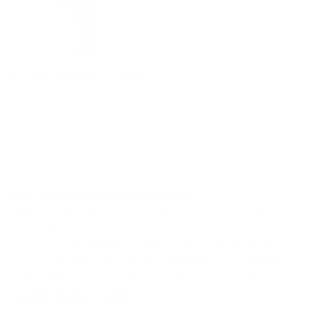
Sigilio QR Baskılı Kadın Siyah Oversize Eşofman Takımı
Normal fiyat
€119,90
€119,90
Kadın Eşofman Takımları: Stil ve İşlevsellik
Martin Valen kadın eşofman takımları, moda ve işlevselliği ideal bir dengede
birleştirir. Kaliteli kumaşlar ve özenli tasarımlarla hazırlanan eşofman
takımlarımız, konforu streetwear stilinden ilham alan modern bir görünümle
buluşturur. Antrenmanlar, günlük geziler veya evde dinlenmek için ideal olan bu
modeller, modern kadınların konforlu giyim seçenekleri arasında yer alır.
Tasarımcı Eşofman Takımları
Tasarımcı eşofman takımlarımız; özgün detayları, iddialı desenleri ve yenilikçi