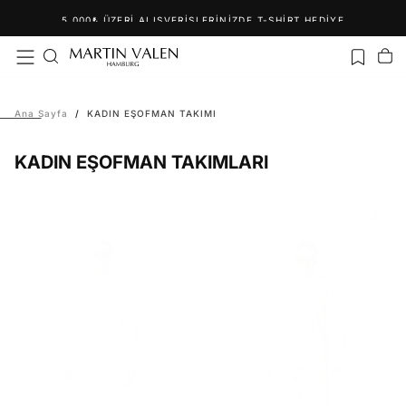
İçeriğe
5.000₺ ÜZERI ALIŞVERIŞLERINIZDE T-SHIRT HEDIYE
geç
Ana Sayfa
/
KADIN EŞOFMAN TAKIMI
KADIN EŞOFMAN TAKIMLARI