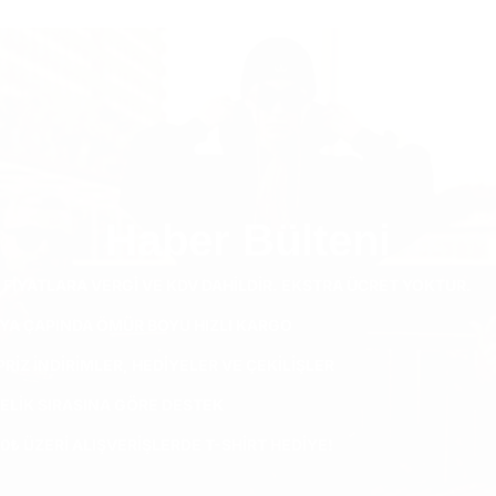
Haber Bülteni
 FIYATLARA VERGI VE KDV DAHILDIR. EKSTRA ÜCRET YOKTUR.
YA ÇAPINDA ÖMÜR BOYU HIZLI KARGO
RIZ INDIRIMLER, HEDIYELER VE ÇEKILIŞLER
ELIK SIRASINA GÖRE DESTEK
0₺ ÜZERI ALIŞVERIŞLERDE T-SHIRT HEDIYE!