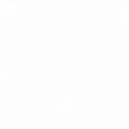
t Ol
alan
MARTIN VALEN
HAKKIMIZDA
TESLIMAT
IPTAL VE IADE
ILETISIM
GIZLILIK POLITIKASI
GUVENLI ODEME