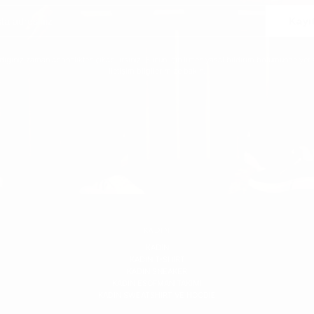
Kayı
ediğiniz zaman abonelikten çıkabilirsiniz. Bunun için lütfen yasal bildirim bölümünde yer 
iletişim bilgilerimize bakın.
KADIN
KADIN
KADIN T-SHIRT
KADIN SNEAKER
KADIN ESOFMAN TAKIMI
KADIN SWEATSHIRT VE HOODIE