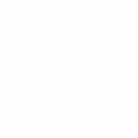
İst
ERKEK
ERKEK
BEYAZ SNEAKER
PREIUM DERI AYAKKABI
PANTOLON
SWEATSHIRT VE HOODIE
T-SHIRT