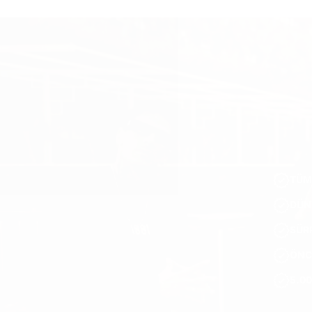
TÜM
DÜN
SÜRP
ÖNC
5.00