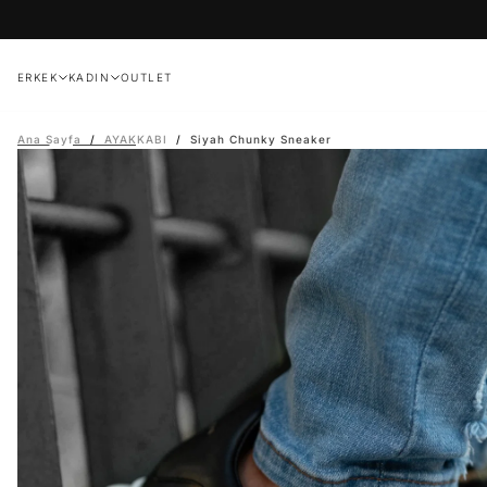
İçeriğe
geç
ERKEK
KADIN
OUTLET
Ana Sayfa
/
AYAKKABI
/
Siyah Chunky Sneaker