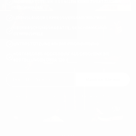
MEHRWERTSTEUER. ES FALLEN KEINE ZUSÄTZLICHEN
GEBÜHREN AN.
LEBENSLANGER EXPRESSVERSAND WELTWEIT
ÜBERRASCHUNGSRABATTE, GESCHENKE UND
GEWINNSPIELE
UNTERSTÜTZUNG BEI DER PRIORISIERUNG
KOSTENLOSES ACCESSOIRE ALS GESCHENK BEI
BESTELLUNGEN ÜBER 120 €
Machen Sie mit
Sie können sich jederzeit abmelden. Unsere Kontaktdaten finden Sie im
Impressum.