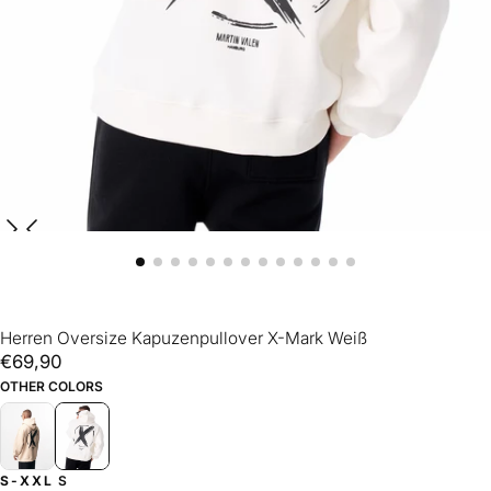
Herren Oversize Kapuzenpullover X-Mark Weiß
€69,90
Regulärer
€69,90
Preis
OTHER COLORS
S-XXL
S