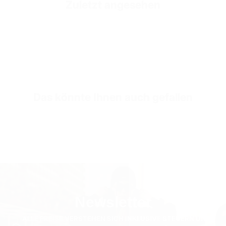
Zuletzt angesehen
Fabric Composition
350 GSM 70% Baumwolle %30 Polyester
Fabric Style
3-Faden-Vlies-Stoff
SKU
SW2859-white-s
Das könnte Ihnen auch gefallen
Newsletter
ALLE PREISE VERSTEHEN SICH INKLUSIVE STEUERN UND