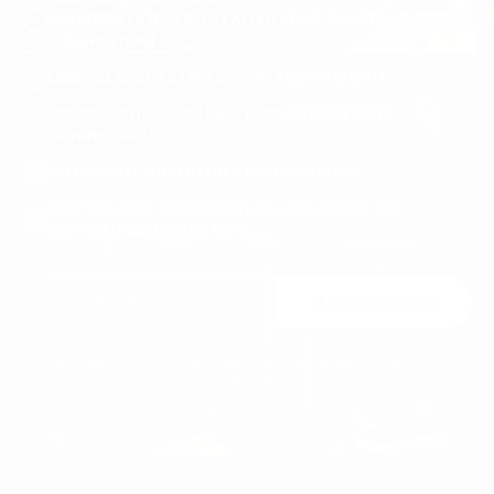
MEHRWERTSTEUER. ES FALLEN KEINE ZUSÄTZLICHEN
GEBÜHREN AN.
LEBENSLANGER EXPRESSVERSAND WELTWEIT
ÜBERRASCHUNGSRABATTE, GESCHENKE UND
GEWINNSPIELE
UNTERSTÜTZUNG BEI DER PRIORISIERUNG
KOSTENLOSES ACCESSOIRE ALS GESCHENK BEI
BESTELLUNGEN ÜBER 120 €
Machen Sie mit
Sie können sich jederzeit abmelden. Unsere Kontaktdaten finden Sie im
Impressum.