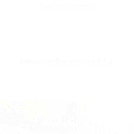
Zuletzt angesehen
Fit
Übergrößen-Passform
Fabric Composition
100% Baumwolle
SKU
TS3173-s-white
Das könnte Ihnen auch gefallen
Newsletter
ALLE PREISE VERSTEHEN SICH INKLUSIVE STEUERN UND