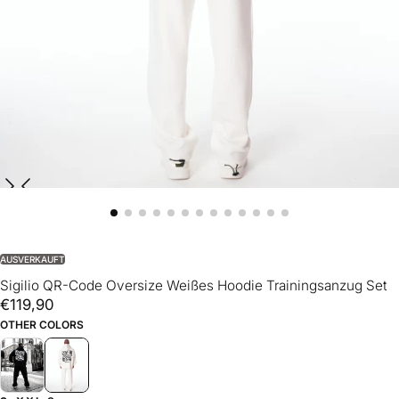
AUSVERKAUFT
Sigilio QR-Code Oversize Weißes Hoodie Trainingsanzug Set
€119,90
Regulärer
€119,90
Preis
OTHER COLORS