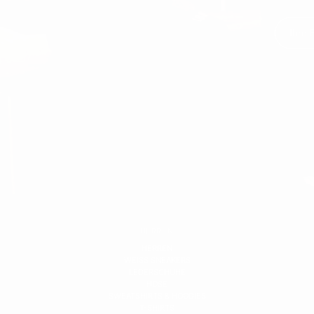
HERREN
HERREN
WEISS SNEAKERS
LEDERSCHUHE
HOSE
SWEATSHIRTS & HOODIES
T-SHIRTS