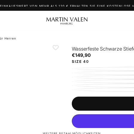
 EINKAUFSWERT VON MEHR ALS 120 € ERHALTEN SIE EINE KOSTENLOSE 
ür Herren
Wasserfeste Schwarze Stief
€149,90
Regulärer
€149,90
Preis
SIZE
40
WEITERE BEZAHLMÖGLICHKEITEN