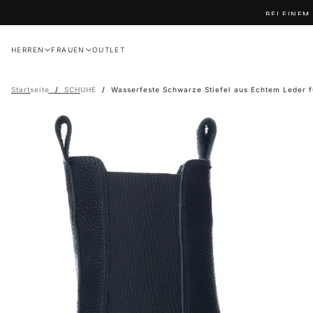
Zum
BEI EINEM
Inhalt
springen
HERREN
FRAUEN
OUTLET
Startseite
/
SCHUHE
/
Wasserfeste Schwarze Stiefel aus Echtem Leder f