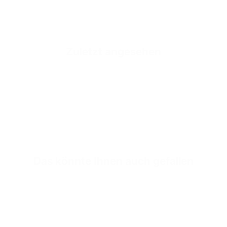
Zuletzt angesehen
Der Schnellwarenk
Es wurde noch kein
Das könnte Ihnen auch gefallen