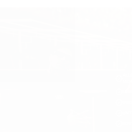
ALL
MEH
LEB
ÜBE
UNT
KOS