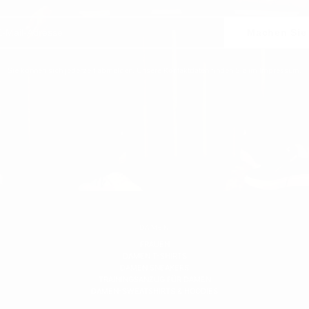
Machen Sie 
Sie können sich jederzeit abmelden. Unsere Kontaktdaten finden Sie im Impressum.
DAMEN
FRAUEN
DAMEN T-SHIRTS
DAMEN SNEAKERS
TRAININGSANZUG FÜR DAMEN
DAMEN-SWEATSHIRTS & HOODIES