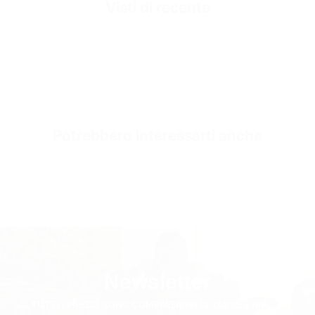
Visti di recente
Fabric Composition
350 GSM 70% cotone 30% poliestere
Fabric Style
Tessuto in Pile a 3 Fili
Sleeve Length
Manica lunga
SKU
SW3554-beige-s
Potrebbero interessarti anche
Newsletter
TUTTI I PREZZI SONO COMPRENSIVI DI TASSE E IVA.