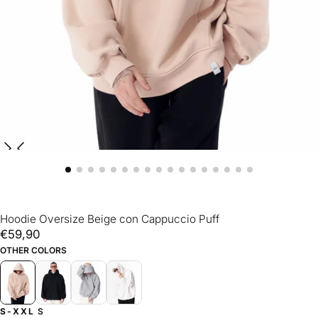
Hoodie Oversize Beige con Cappuccio Puff
€59,90
Prezzo
€59,90
regolare
OTHER COLORS
S-XXL
S