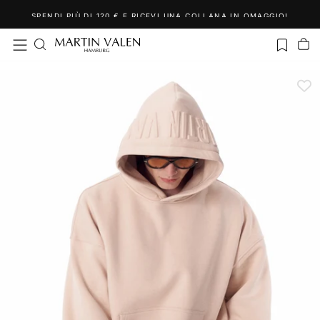
Salta
SPENDI PIÙ DI 120 € E RICEVI UNA COLLANA IN OMAGGIO!
al
contenuto