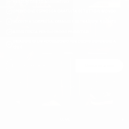
NESSUN COSTO AGGIUNTIVO.
SPEDIZIONE ESPRESSA GRATUITA IN TUTTO IL MONDO
SCONTI A SORPRESA, OMAGGI E ESTRAZIONI A SORTE
ASSISTENZA PER GLI ORDINI PRIORITARI
OMAGGIO DI UN ACCESSORIO PER ORDINI SUPERIORI A
120 €
Unisciti a noi
Puoi annullare l'iscrizione in qualsiasi momento. A tal fine, trovi i nostri recapiti
nelle note legali.
UOMO