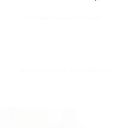
Mold Property
Здоровый и Комфортный
Недавно просмотренные
Outside
Веганская Кожа Высокой Прочности
Inside
Мягкая телячья кожа премиум-класса
Exterior
Отверстия O₂ для Воздухопроницаемости
Sole
Амортизирующая подошва EVA
Вам также может понравиться
Sole Height
3-4 СМ (В Зависимости от Размера)
Inner Sole Composition
Стелька, Поглощающая Удары
Inner Sole Padding
100% Натуральная Мягкая Телячья Кожа
SKU
S825-black-36