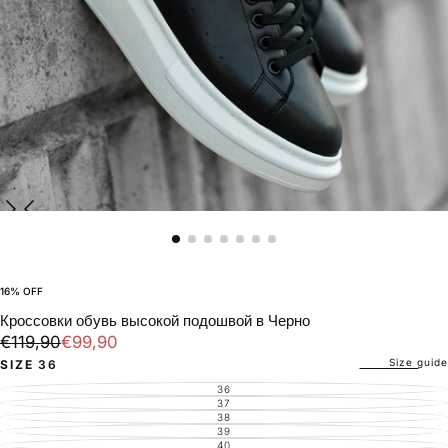
16
% OFF
Кроссовки обувь высокой подошвой в Черно
€99,90
Regular
Sale
€119,90
€99,90
price
price
Size guide
SIZE
36
36
VARIANT
SOLD
37
VARIANT
OUT
SOLD
38
VARIANT
OR
OUT
SOLD
39
UNAVAILABLE
VARIANT
OR
OUT
SOLD
40
UNAVAILABLE